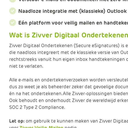
Naadloze integratie met (klassieke) Outloo
Eén platform voor veilig mailen en handtek
Wat is Zivver Digitaal Ondertekene
Zivver Digitaal Ondertekenen (Secure eSignatures) is 
die naadloos integreert met de klassieke versie van O
rechtstreeks vanuit hun eigen inbox handtekeningen o
niet te verlaten.
Alle e-mails en ondertekenverzoeken worden versleutel
dus zo weet je als beheerder zeker dat gevoelige docume
én na het ondertekenen. Alle Zivver-oplossingen bied
Ook behoudt en onderhoudt Zivver de wereldwijd erken
SOC 2 Type 2 Compliance.
Let op:
om gebruik te kunnen maken van Zivver Digitaal
voor
Zivver Veilig Mailen
nodig.