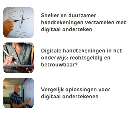
m
Klachtenformulier
e
Sneller en duurzamer
r
handtekeningen verzamelen met
c
Nieuwsbrieven
digitaal onderteken
e
.
Over ons
C
Digitale handtekeningen in het
a
onderwijs: rechtsgeldig en
BIC-netwerk
r
betrouwbaar?
t
.
C
Vergelijk oplossingen voor
a
digitaal ondertekenen
r
t
T
i
t
l