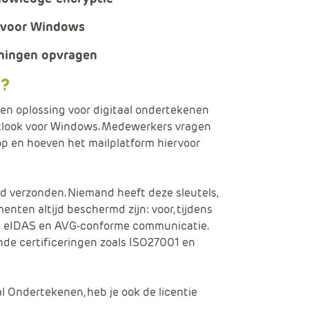
Data en analyse
k voor Windows
eningen opvragen
Beheren van de Microsoft Cloud
n?
Digitaal ondertekenen
een oplossing voor digitaal ondertekenen
utlook voor Windows. Medewerkers vragen
Werkprocessen automatiseren
p en hoeven het mailplatform hiervoor
d verzonden. Niemand heeft deze sleutels,
nten altijd beschermd zijn: voor, tijdens
en eIDAS en AVG-conforme communicatie.
de certificeringen zoals ISO27001 en
 Ondertekenen, heb je ook de licentie