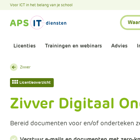
A
Voor ICT in het belang van je school
P
Zoeken:
S
.
S
k
Licenties
Trainingen en webinars
Advies
I
i
p
L
Aankomende webinars
Infor
Zivver
i
n
Webinars terugkijken
Bewu
Licentieoverzicht
k
T
Zivver Digitaal O
Trainingen
Micr
e
x
Bijeenkomsten
Onze 
t
Bereid documenten voor en/of onderteken ze 
Maatwerk
Onze 
Verstuur e-mails en documenten met zero-k