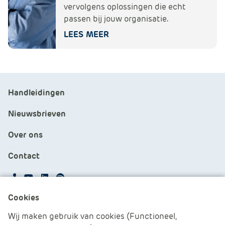
vervolgens oplossingen die echt
passen bij jouw organisatie.
LEES MEER
Handleidingen
Nieuwsbrieven
Over ons
Contact
APS.Features.Social.YoutubeText
APS.Features.Social.LinkedInText
Spotify
Cookies
Cookies beheren
Wij maken gebruik van cookies (Functioneel,