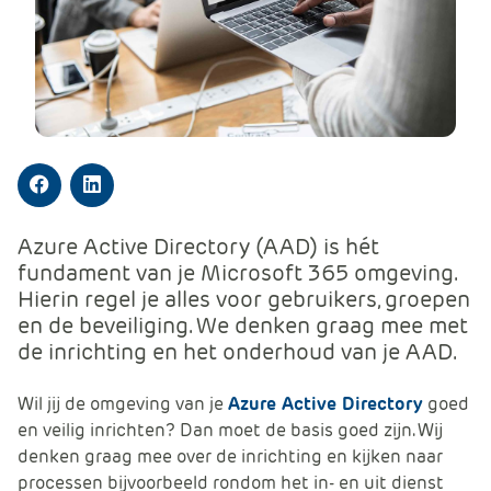
m
e
r
c
e
.
C
a
Facebook
LinkedIn
r
Azure Active Directory (AAD) is hét
t
fundament van je Microsoft 365 omgeving.
.
Hierin regel je alles voor gebruikers, groepen
C
en de beveiliging. We denken graag mee met
a
de inrichting en het onderhoud van je AAD.
r
t
T
Wil jij de omgeving van je
Azure Active Directory
goed
i
en veilig inrichten? Dan moet de basis goed zijn. Wij
t
denken graag mee over de inrichting en kijken naar
l
processen bijvoorbeeld rondom het in- en uit dienst