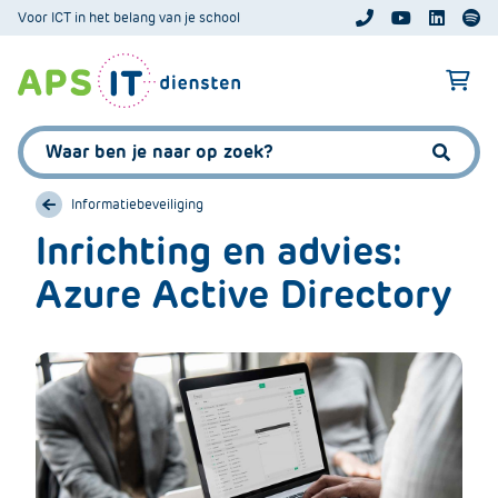
A
Voor ICT in het belang van je school
APS.Features.So
APS.Featur
Spoti
P
S
A
.
p
S
s
Zoeken:
k
.
Zoeke
i
F
p
Informatiebeveiliging
e
L
Inrichting en advies:
a
i
t
Azure Active Directory
n
u
k
r
T
e
e
s
x
.
t
C
o
m