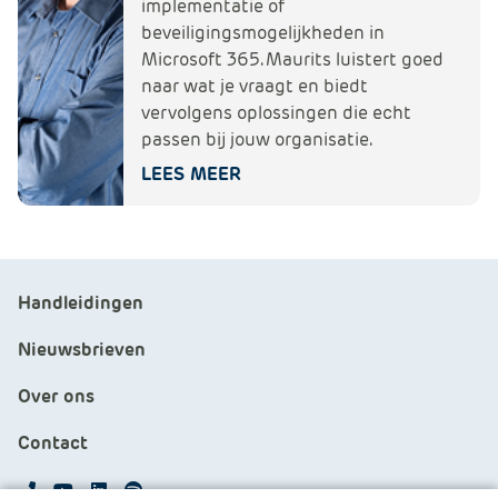
implementatie of
beveiligingsmogelijkheden in
Microsoft 365. Maurits luistert goed
naar wat je vraagt en biedt
vervolgens oplossingen die echt
passen bij jouw organisatie.
LEES MEER
Handleidingen
Nieuwsbrieven
Over ons
Contact
APS.Features.Social.YoutubeText
APS.Features.Social.LinkedInText
Spotify