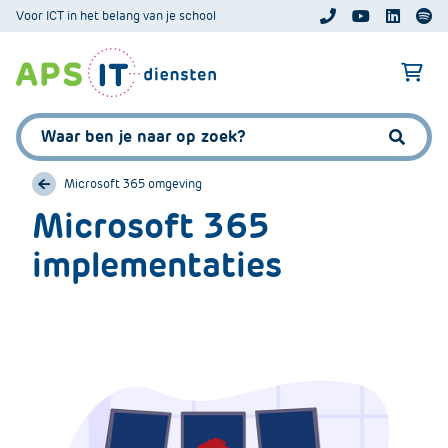
A
Voor ICT in het belang van je school
APS.Features.So
APS.Featur
Spoti
P
S
A
.
p
S
s
Zoeken:
k
.
Zoeke
i
F
p
Microsoft 365 omgeving
e
L
Microsoft 365
a
i
t
implementaties
n
u
k
r
T
e
e
s
x
.
t
C
o
m