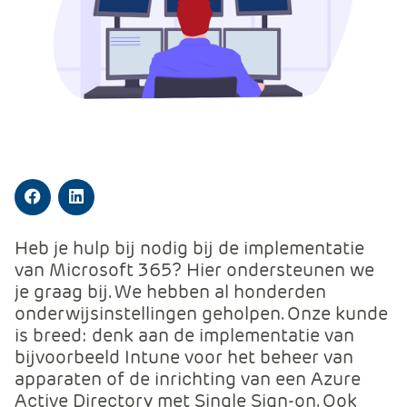
m
e
r
c
e
.
C
a
r
t
Facebook
LinkedIn
.
Heb je hulp bij nodig bij de implementatie
C
van Microsoft 365? Hier ondersteunen we
a
je graag bij. We hebben al honderden
r
onderwijsinstellingen geholpen. Onze kunde
t
is breed: denk aan de implementatie van
T
bijvoorbeeld Intune voor het beheer van
i
apparaten of de inrichting van een Azure
t
Active Directory met Single Sign-on. Ook
l