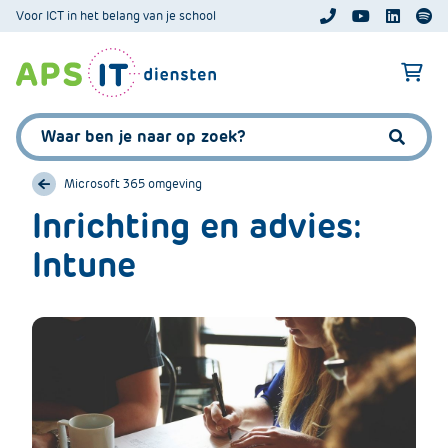
A
Voor ICT in het belang van je school
APS.Features.So
APS.Featur
Spoti
P
S
A
.
p
S
s
Zoeken:
k
.
Zoeke
i
F
p
Microsoft 365 omgeving
e
L
Inrichting en advies:
a
i
t
Intune
n
u
k
r
T
e
e
s
x
.
t
C
o
m