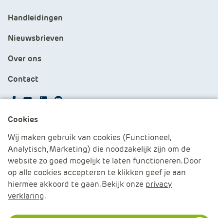
Handleidingen
Nieuwsbrieven
Over ons
Contact
APS.Features.Social.YoutubeText
APS.Features.Social.LinkedInText
Spotify
Cookies
Cookies beheren
Wij maken gebruik van cookies (Functioneel,
Analytisch, Marketing) die noodzakelijk zijn om de
Cookie verklaring
website zo goed mogelijk te laten functioneren. Door
op alle cookies accepteren te klikken geef je aan
Algemene voorwaarden
hiermee akkoord te gaan. Bekijk onze
privacy
verklaring
.
Disclaimer & Privacy
© 2026 APS IT-diensten - Alle rechten voorbehouden