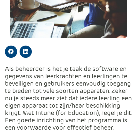
m
e
r
c
e
.
C
a
Facebook
LinkedIn
r
Als beheerder is het je taak de software en
t
gegevens van leerkrachten en leerlingen te
.
beveiligen en gebruikers eenvoudig toegang
C
te bieden tot vele soorten apparaten. Zeker
a
nu je steeds meer ziet dat iedere leerling een
r
eigen apparaat tot zijn/haar beschikking
t
krijgt. Met Intune (for Education), regel je dit.
T
Een goede inrichting van het programma is
i
een voorwaarde voor effectief beheer.
t
l