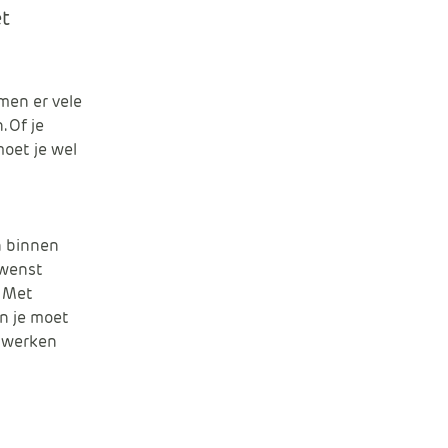
e
et
men er vele
 Of je
moet je wel
n binnen
ewenst
. Met
n je moet
t werken