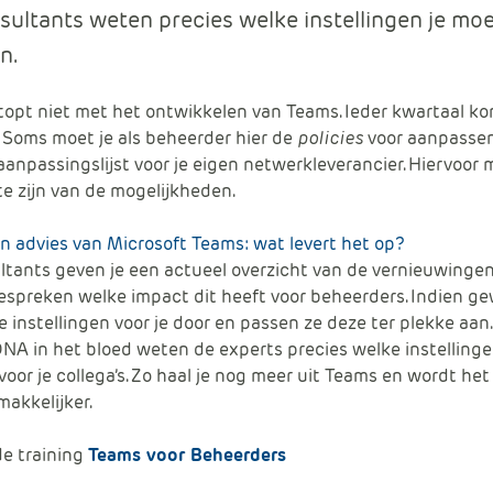
ultants weten precies welke instellingen je mo
n.
topt niet met het ontwikkelen van Teams. Ieder kwartaal ko
j. Soms moet je als beheerder hier de
policies
voor aanpassen.
anpassingslijst voor je eigen netwerkleverancier. Hiervoor 
e zijn van de mogelijkheden.
en advies van Microsoft Teams: wat levert het op?
tants geven je een actueel overzicht van de vernieuwinge
spreken welke impact dit heeft voor beheerders. Indien g
e instellingen voor je door en passen ze deze ter plekke aan
NA in het bloed weten de experts precies welke instellinge
oor je collega’s. Zo haal je nog meer uit Teams en wordt he
akkelijker.
de training
Teams voor Beheerders