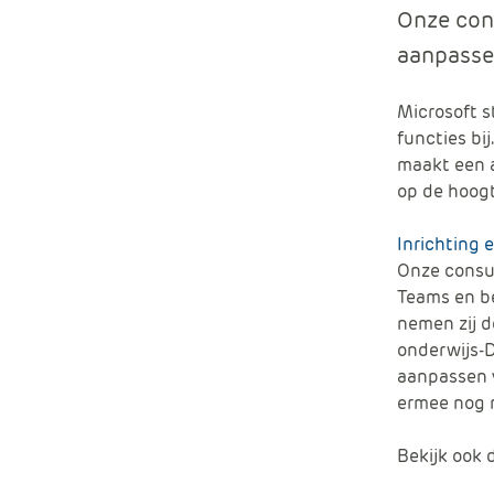
Onze cons
aanpasse
Microsoft s
functies bi
maakt een a
op de hoogt
Inrichting 
Onze consul
Teams en be
nemen zij d
onderwijs-D
aanpassen v
ermee nog m
Bekijk ook 