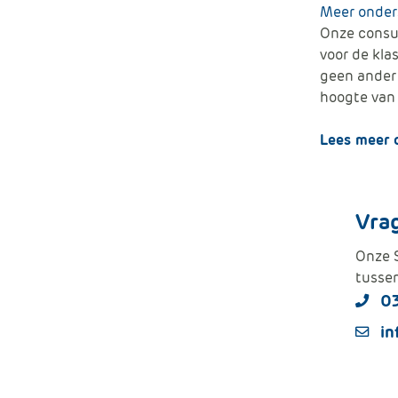
Meer onder
Onze consul
voor de kla
geen ander 
hoogte van 
Lees meer 
Vra
Onze S
tussen
0
in