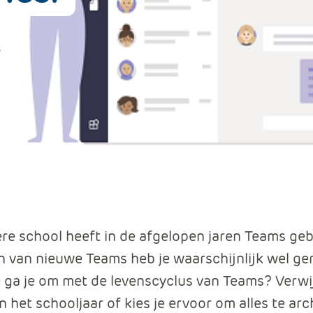
Data en analyse
s
Beheren van de Microsoft Cloud
Digitaal ondertekenen
Werkprocessen automatiseren
ere school heeft in de afgelopen jaren Teams geb
van nieuwe Teams heb je waarschijnlijk wel ger
ga je om met de levenscyclus van Teams? Verwij
 het schooljaar of kies je ervoor om alles te ar