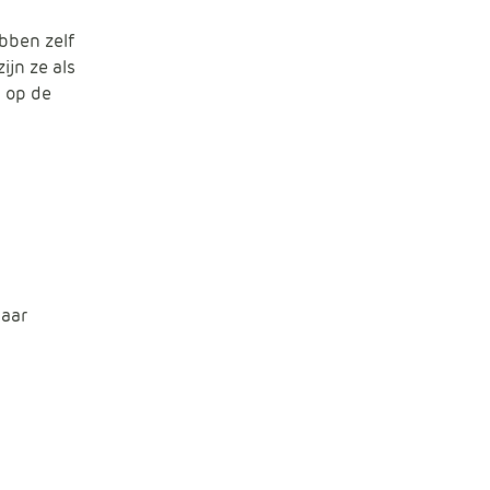
bben zelf
ijn ze als
d op de
baar