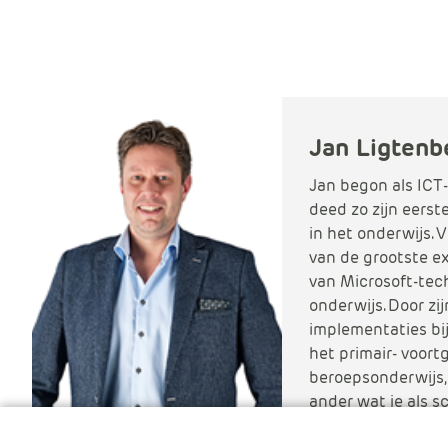
Jan Ligtenb
Jan begon als ICT
deed zo zijn eerst
in het onderwijs. 
van de grootste e
van Microsoft-tech
onderwijs. Door zi
implementaties bi
het primair- voort
beroepsonderwijs, 
ander wat je als s
hebt en hoe je dat 