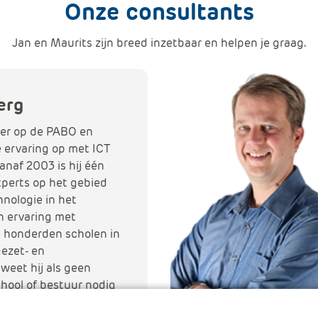
Onze consultants
Jan en Maurits zijn breed inzetbaar en helpen je graag.
erg
-er op de PABO en
e ervaring op met ICT
Vanaf 2003 is hij één
xperts op het gebied
nologie in het
jn ervaring met
j honderden scholen in
gezet- en
weet hij als geen
chool of bestuur nodig
realiseert.