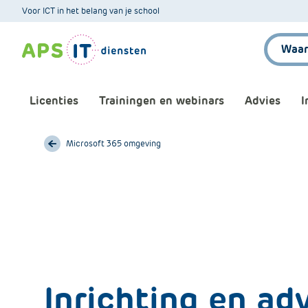
A
Voor ICT in het belang van je school
P
Zoeken:
S
.
S
k
Licenties
Trainingen en webinars
Advies
I
i
p
L
Microsoft 365 omgeving
Aankomende webinars
Infor
i
n
Webinars terugkijken
Bewu
k
T
Trainingen
Micr
e
x
Bijeenkomsten
Onze 
t
Inrichting en adv
Maatwerk
Onze 