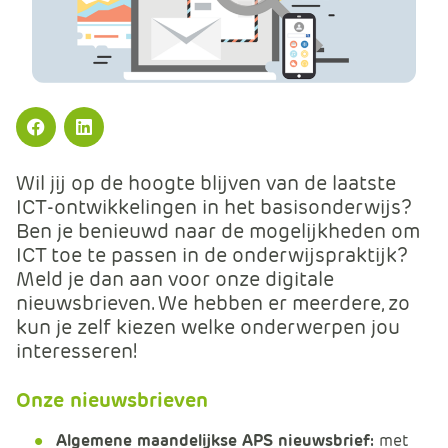
m
e
r
c
e
.
Facebook
LinkedIn
C
a
Wil jij op de hoogte blijven van de laatste
r
ICT-ontwikkelingen in het basisonderwijs?
t
Ben je benieuwd naar de mogelijkheden om
.
ICT toe te passen in de onderwijspraktijk?
C
Meld je dan aan voor onze digitale
a
nieuwsbrieven. We hebben er meerdere, zo
r
kun je zelf kiezen welke onderwerpen jou
t
interesseren!
T
i
Onze nieuwsbrieven
t
l
Algemene maandelijkse APS nieuwsbrief:
met