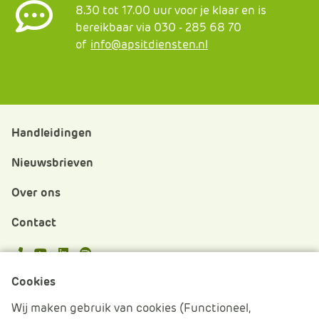
8.30 tot 17.00 uur voor je klaar en is
bereikbaar via 030 - 285 68 70
of
info@apsitdiensten.nl
Handleidingen
Nieuwsbrieven
Over ons
Contact
APS.Features.Social.YoutubeText
APS.Features.Social.LinkedInText
Spotify
Cookies
Cookies beheren
Wij maken gebruik van cookies (Functioneel,