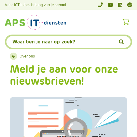
A
Voor ICT in het belang van je school
APS.Features.So
APS.Featur
Spoti
P
S
A
.
p
S
s
Zoeken:
k
.
Zoeke
i
F
p
Over ons
e
L
Meld je aan voor onze
a
i
t
nieuwsbrieven!
n
u
k
r
T
e
e
s
x
.
t
C
o
m