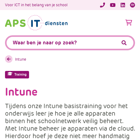
A
Voor ICT in het belang van je school
APS.Features.So
APS.Featur
Spoti
P
S
A
.
p
S
s
Zoeken:
k
.
Zoeke
i
F
p
e
Intune
L
a
i
t
Training
n
u
k
Intune
r
T
e
e
s
Tijdens onze Intune basistraining voor het
x
.
onderwijs leer je hoe je alle apparaten
t
C
binnen het schoolnetwerk veilig beheert.
o
Met Intune beheer je apparaten via de cloud.
m
Hierdoor hoef je deze niet meer handmatig