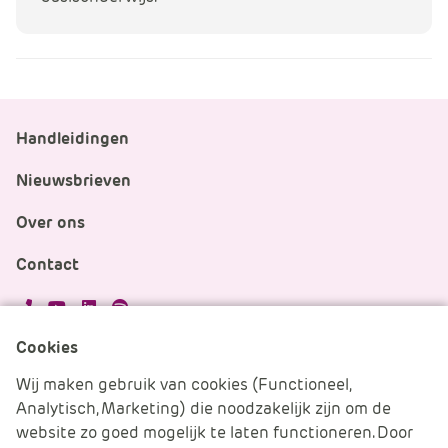
Handleidingen
Nieuwsbrieven
Over ons
Contact
APS.Features.Social.YoutubeText
APS.Features.Social.LinkedInText
Spotify
Cookies
Cookies beheren
Wij maken gebruik van cookies (Functioneel,
Analytisch, Marketing) die noodzakelijk zijn om de
Cookie verklaring
website zo goed mogelijk te laten functioneren. Door