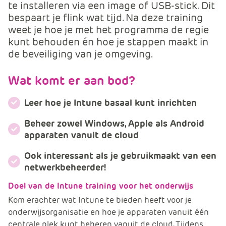
m
te installeren via een image of USB-stick. Dit
e
bespaart je flink wat tijd. Na deze training
r
weet je hoe je met het programma de regie
c
kunt behouden én hoe je stappen maakt in
e
de beveiliging van je omgeving.
.
C
Wat komt er aan bod?
a
r
Leer hoe je Intune basaal kunt inrichten
t
Beheer zowel Windows, Apple als Android
.
apparaten vanuit de cloud
C
a
Ook interessant als je gebruikmaakt van een
r
netwerkbeheerder!
t
T
Doel van de Intune training voor het onderwijs
i
Kom erachter wat Intune te bieden heeft voor je
t
onderwijsorganisatie en hoe je apparaten vanuit één
l
centrale plek kunt beheren vanuit de cloud. Tijdens