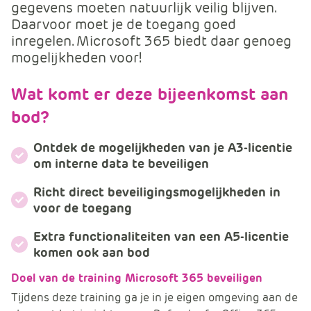
m
gegevens moeten natuurlijk veilig blijven.
e
Daarvoor moet je de toegang goed
r
inregelen. Microsoft 365 biedt daar genoeg
c
mogelijkheden voor!
e
.
Wat komt er deze bijeenkomst aan
C
bod?
a
r
Ontdek de mogelijkheden van je A3-licentie
t
om interne data te beveiligen
.
C
Richt direct beveiligingsmogelijkheden in
a
voor de toegang
r
Extra functionaliteiten van een A5-licentie
t
komen ook aan bod
T
i
Doel van de training Microsoft 365 beveiligen
t
Tijdens deze training ga je in je eigen omgeving aan de
l