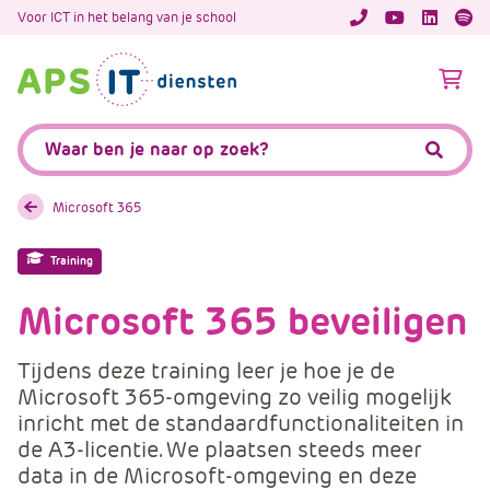
A
Voor ICT in het belang van je school
APS.Features.So
APS.Featur
Spoti
P
S
A
.
p
S
s
Zoeken:
k
.
Zoeke
i
F
p
e
Microsoft 365
L
a
i
t
Training
n
u
k
Microsoft 365 beveiligen
r
T
e
e
s
Tijdens deze training leer je hoe je de
x
.
Microsoft 365-omgeving zo veilig mogelijk
t
C
inricht met de standaardfunctionaliteiten in
o
de A3-licentie. We plaatsen steeds meer
m
data in de Microsoft-omgeving en deze