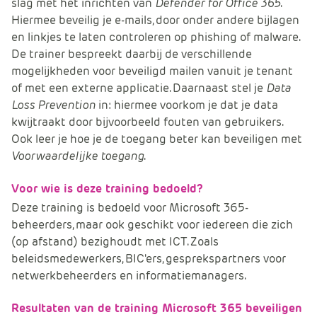
slag met het inrichten van
Defender for Office 365
.
e
Hiermee beveilig je e-mails, door onder andere bijlagen
en linkjes te laten controleren op phishing of malware.
De trainer bespreekt daarbij de verschillende
mogelijkheden voor beveiligd mailen vanuit je tenant
of met een externe applicatie. Daarnaast stel je
Data
Loss Prevention
in: hiermee voorkom je dat je data
kwijtraakt door bijvoorbeeld fouten van gebruikers.
Ook leer je hoe je de toegang beter kan beveiligen met
Voorwaardelijke toegang
.
Voor wie is deze training bedoeld?
Deze training is bedoeld voor Microsoft 365-
beheerders, maar ook geschikt voor iedereen die zich
(op afstand) bezighoudt met ICT. Zoals
beleidsmedewerkers, BIC'ers, gesprekspartners voor
netwerkbeheerders en informatiemanagers.
Resultaten van de training Microsoft 365 beveiligen