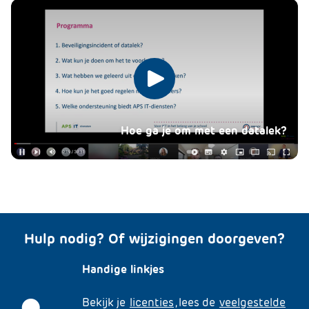
Speel
de
Hoe ga je om met een datalek?
video
af
Hulp nodig? Of wijzigingen doorgeven?
Handige linkjes
Bekijk je
licenties
, lees de
veelgestelde