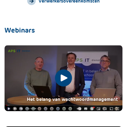
Verwerkersovereenkomsten
Webinars
Speel
de
Het belang van wachtwoordmanagement
video
af