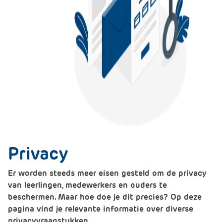
m
e
r
c
e
.
C
a
r
t
.
C
a
Privacy
r
t
Er worden steeds meer eisen gesteld om de privacy
T
van leerlingen, medewerkers en ouders te
i
beschermen. Maar hoe doe je dit precies? Op deze
t
pagina vind je relevante informatie over diverse
l
privacyvraagstukken.