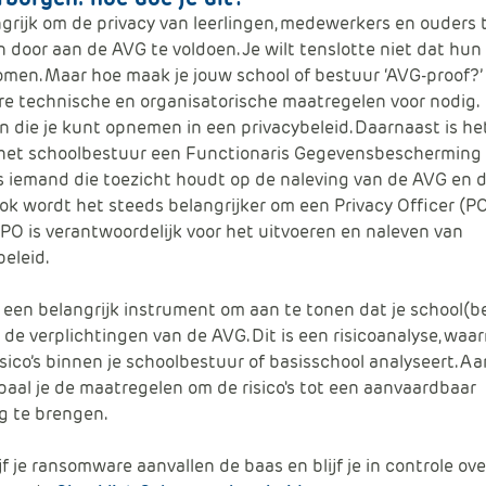
ngrijk om de privacy van leerlingen, medewerkers en ouders 
 door aan de AVG
te
voldoen. Je wilt tenslotte niet dat
hun
omen. Maar hoe maak je jouw school of bestuur ‘AVG-
proof
?’
e technische en organisatorische maatregelen voor nodig.
n die je kunt opnemen in een
privacybeleid
. Daarnaast is he
het schoolbestuur een Functionaris Gegevensbescherming 
 is iemand die toezicht houdt op de naleving van de AVG en 
Ook wordt het steeds belangrijker om een Privacy
Officer
(PO
 PO is verantwoordelijk voor het uitvoeren en naleven van
beleid
.
 een belangrijk instrument om aan te tonen dat je school(b
 de verplichtingen van de AVG. Dit is een risicoanalyse, waa
sico’s
binnen je schoolbestuur of basisschool analyseert
. A
paal je de maatregelen om
de risico's tot een aanvaardbaar
g te brengen
.
jf je ransomware aanvallen de baas en blijf je in controle ove