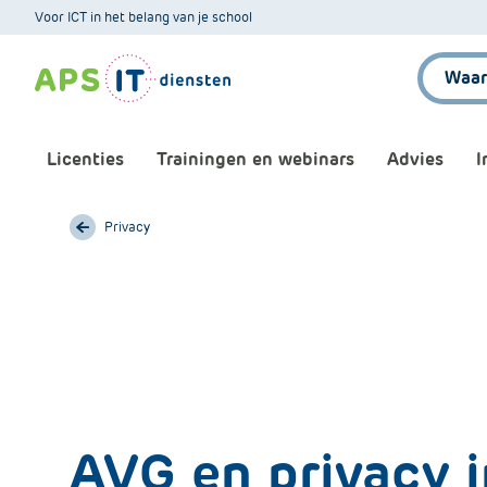
A
Voor ICT in het belang van je school
P
Zoeken:
S
.
S
k
Licenties
Trainingen en webinars
Advies
I
i
p
L
Privacy
Aankomende webinars
Infor
i
n
Webinars terugkijken
Bewu
k
T
Trainingen
Micr
e
x
Bijeenkomsten
Onze 
t
AVG en privacy i
Maatwerk
Onze 