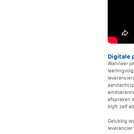
Digitale
Wanneer jou
leerlingvol
leverancier
aandachtspu
eindverantw
afspraken m
blijft
zelf
al
Gelukkig wo
leverancier