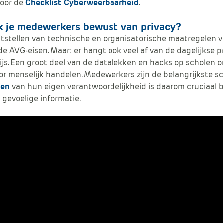
voor de
Checklist Cyberweerbaarheid
.
 je medewerkers bewust van pri
v
acy?
tstellen van technische en organisatorische maatregelen v
de AVG-eisen. Maar: er hangt ook veel af van de dagelijkse pr
js. Een groot deel van de datalekken en
hacks
op scholen o
or menselijk handelen. Medewerkers zijn de belangrijkste s
ken
van hun eigen verantwoordelijkheid is daarom cruciaal bij
gevoelige informatie.