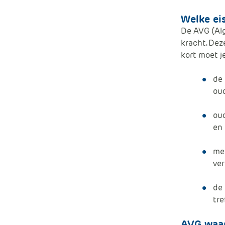
Welke ei
De AVG (Al
kracht.
Deze
kort moet j
de
ou
oud
en
me
ve
de 
tre
AVG waar