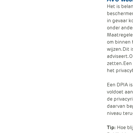
Het is bela
beschermen
in gevaar k
onder ander
Maatregele
om binnen 
wijzen. Dit
adviseert. 
zetten. Een
het
privacy
Een DPIA is
voldoet aan
de
privacyri
daarvan be
niveau
teru
Tip:
Hoe bli