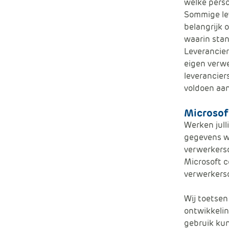
welke pers
Sommige lev
belangrijk 
waarin stan
Leverancier
eigen verwe
leverancie
voldoen aa
Microsof
Werken jull
gegevens wo
verwerkers
Microsoft c
verwerkerso
Wij toetse
ontwikkelin
gebruik ku