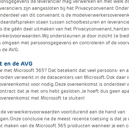
oonsgegevens de leverancier mag verwerken en met welk do
eranciers zijn aangesloten bij het
Privacyconvenant
Onderw
onderdeel van dit convenant is de modelverwerkersovereen
daardafspraken staan tussen schoolbesturen en leverancie
s die géén deel uitmaken van het
Privacyconvenant
, hante
rkersvoorwaarden. Wij ondersteunen je door inzicht te bied
rs omgaan met persoonsgegevens en controleren of de voo
n de AVG.
t en de AVG
ie met Microsoft 365? Dat betekent dat veel persoons- en 
rden verwerkt in de datacenters van Microsoft. Ook daar i
overeenkomst voor nodig. Deze overeenkomst is onderdeel 
ontract dat je met ons hebt gesloten. Je hoeft dus geen ap
vereenkomst met Microsoft te sluiten!
n de verwerkersvoorwaarden voortdurend aan de hand van
gen. Onze conclusie na de meest recente toetsing is dat je
nt maken van de Microsoft 365 producten wanneer je een c