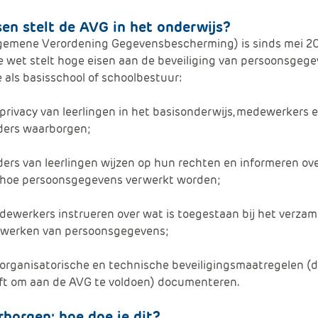
sen stelt de AVG in het onderwijs?
gemene Verordening Gegevensbescherming) is sinds mei 2
 wet stelt hoge eisen
aan de beveiliging van persoonsgeg
e als basisschool of schoolbestuur:
 p
rivacy van leerlingen in het basisonderwijs, medewerkers 
ders
waarborgen;
ers van leerlingen wijzen op hun rechten en informeren ov
 hoe persoonsgegevens verwerkt worden;
dewerkers instrueren
over wat is toegestaan
bij
het verzam
rwerken van persoonsgegevens
;
organisatorische en technische beveiligingsmaatregelen
(
d
ft
om aan de AVG te voldoen
)
documenteren.
borgen: hoe doe je dit?