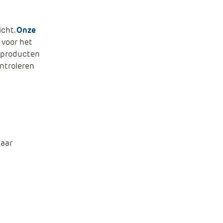
icht.
Onze
 voor het
t producten
ntroleren
baar