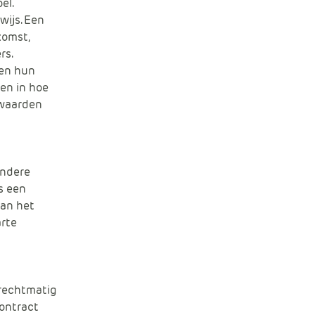
el.
ijs. Een
komst,
rs.
ren hun
en in hoe
rwaarden
andere
s een
van het
arte
 rechtmatig
ontract