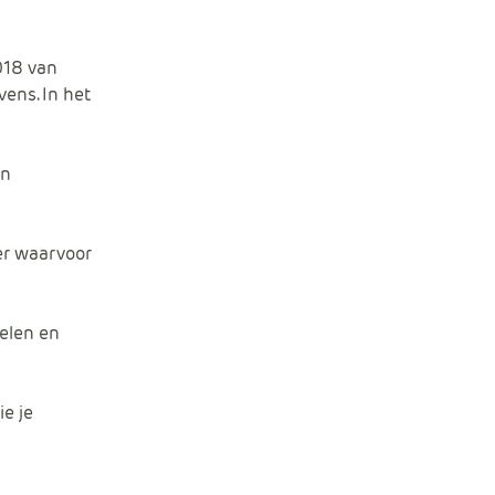
e
01
8
van
evens
. In het
en
er waarvoor
elen en
ie je