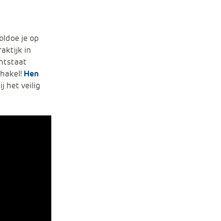
oldoe je op
aktijk in
ntstaat
chakel!
Hen
 het veilig