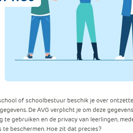
Data en analyse
Beheren van de Microsoft Cloud
Digitaal ondertekenen
Werkprocessen automatiseren
school of schoolbestuur beschik je over ontzett
gegevens. De AVG verplicht je om deze gegeven
g te gebruiken en de privacy van leerlingen, me
 te beschermen. Hoe zit dat precies?