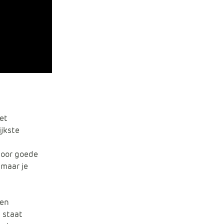
et
ijkste
Door goede
 maar je
een
n staat