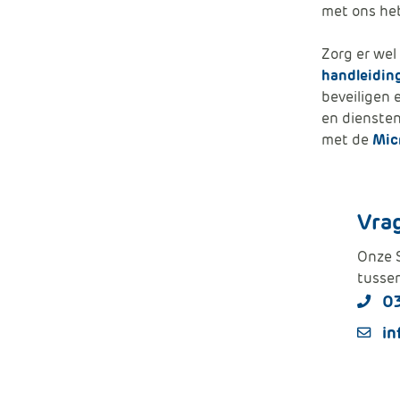
met ons heb
Zorg er wel
handleidin
beveiligen 
en diensten
met de
Mic
Vra
Onze S
tussen
0
in