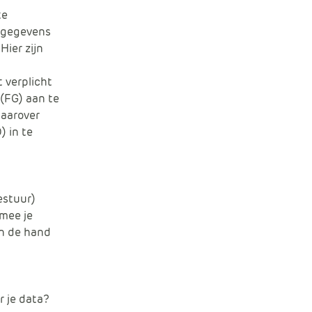
te
gegevens
 Hier zijn
t verplicht
(FG) aan te
daarover
) in te
estuur)
rmee je
an de hand
r je data?