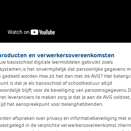
 producten en verwerkersovereenkomsten
w basisschool digitale leermiddelen
gebruikt
zoals
gsystemen
,
is het onvermijdelijk dat persoonlijke gegevens m
s gedeeld worden.
Hoe zit het dan met de AVG? Het b
elangr
nt is dat je als basisschool
of schoolbestuur
altijd
oordelijk blijft voor de beveiliging van persoonsgegevens. 
et leveranciers te maken zorg je dat je aan de AVG voldoet,
tijd het aanspreekpunt voor belanghebbenden.
rden afspraken over privacy en informatiebeveiliging met 
 vastgelegd in de verplichte
verwerkersovereenkomst
. Hieri