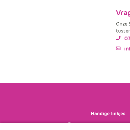
Vra
Onze S
tussen
0
in
Handige linkjes
Bekijk je
licenties