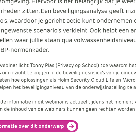
omgeving. Hiervoor is het belangrijk dat je wee
heden zitten. Een beveiligingsanalyse geeft inzi
co’s, waardoor je gericht actie kunt ondernemen 
ngewenste scenario’s verkleint. Ook helpt een a
tellen waar jullie staan qua volwassenheidsniveau
 IBP-normenkader.
 webinar licht Tonny Plas (Privacy op School) toe waarom he
s om inzicht te krijgen in de beveiligingsrisico’s van je omge
eten hoe oplossingen als Holm Security, Cloud Life en Micro
lpen het beveiligingsniveau van de onderwijsinstelling te 
de informatie in dit webinar is actueel tijdens het moment
n de inhoud van de webinars kunnen geen rechten worden 
ormatie over dit onderwerp