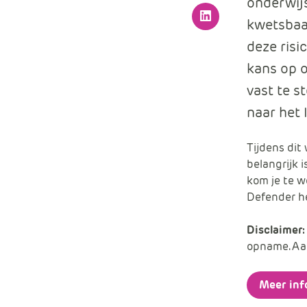
onderwijs
kwetsbaar
LinkedIn
deze risi
kans op o
vast te s
naar het
Tijdens dit
belangrijk i
kom je te w
Defender he
Disclaimer:
opname. Aa
Meer inf