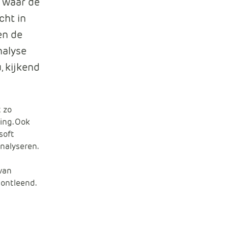
t waar de
e
cht in
en de
nalyse
, kijkend
t zo
ving. Ook
soft
analyseren.
 van
ontleend.