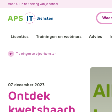
A
Voor ICT in het belang van je school
P
Zoeken:
S
.
S
k
Licenties
Trainingen en webinars
Advies
I
i
p
L
Aankomende webinars
Infor
Trainingen en bijeenkomsten
i
n
Webinars terugkijken
Bewu
k
T
Trainingen
Micr
e
07 december 2023
x
Ontdek
Bijeenkomsten
Onze 
t
kwetsbaarh
Maatwerk
Onze 