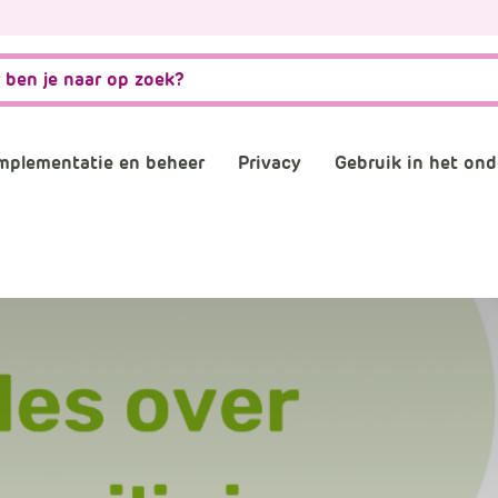
mplementatie en beheer
Privacy
Gebruik in het ond
matiebeveiliging
Governance, risk en compliance
AVG naleven
AI
stwording privacy
Normenkader IBP
Verwerkersovereenkom
Digitale gel
osoft 365 omgeving
Informatiebeveiliging
Digitaal en 
consultants
Back-up
Plannen en 
schooladviseurs
Veilig mailen
Vergaderen