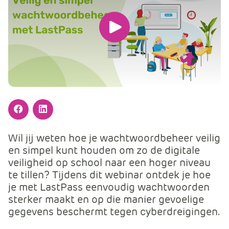
m
e
r
Speel
c
de
e
.
video
C
af
a
r
t
Facebook
LinkedIn
.
Wil jij weten hoe je wachtwoordbeheer veilig
C
en simpel kunt houden om zo de digitale
a
veiligheid op school naar een hoger niveau
r
te tillen? Tijdens dit webinar ontdek je hoe
t
je met LastPass eenvoudig wachtwoorden
T
sterker maakt en op die manier gevoelige
i
gegevens beschermt tegen cyberdreigingen.
t
l