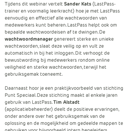
Tijdens dit webinar vertelt
Sander Kats
(LastPass-
e
trainer en voormalig leerkracht) hoe je met LastPass
eenvoudig en effectief alle wachtwoorden van
medewerkers kunt beheren. LastPass helpt ook om
bepaalde wachtwoordeisen af te dwingen. De
wachtwoordmanager
genereert sterke en unieke
wachtwoorden, slaat deze veilig op en vult ze
automatisch in bij het inloggen. Dit verhoogt de
bewustwording bij medewerkers rondom online
veiligheid en sterke wachtwoorden, terwijl het
gebruiksgemak toeneemt.
Daarnaast hoor je een praktijkvoorbeeld van stichting
Punt Speciaal. Deze stichting maakt al enkele jaren
gebruik van LastPass.
Tim Alstadt
(applicatiebeheerder) deelt de positieve ervaringen,
onder andere over het gebruiksgemak van de
oplossing en de mogelijkheid om gedeelde mappen te
gebruiken voor bijvoorbeeld intern begeleiders.