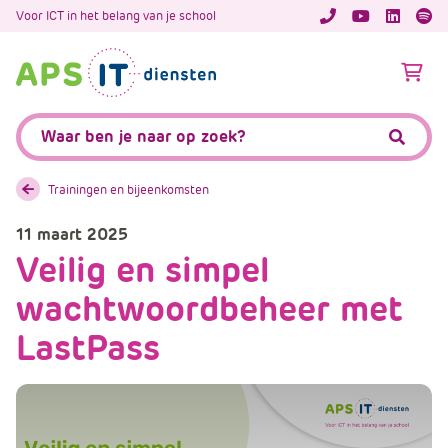
A
Voor ICT in het belang van je school
APS.Features.So
APS.Featur
Spoti
P
S
A
.
p
S
s
Zoeken:
k
.
Zoeke
i
F
p
e
Trainingen en bijeenkomsten
L
a
i
11 maart 2025
t
n
Veilig en simpel
u
k
r
wachtwoordbeheer met
T
e
e
s
LastPass
x
.
t
C
o
m