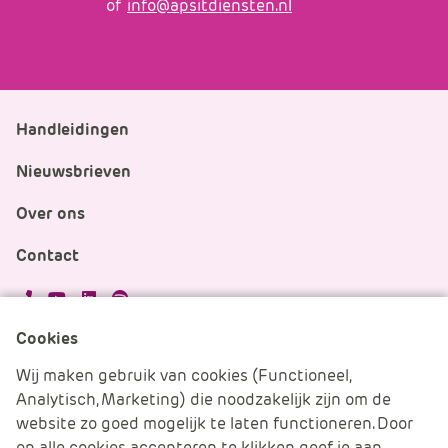
of
info@apsitdiensten.nl
Handleidingen
Nieuwsbrieven
Over ons
Contact
APS.Features.Social.YoutubeText
APS.Features.Social.LinkedInText
Spotify
Cookies
Cookies beheren
Wij maken gebruik van cookies (Functioneel,
Analytisch, Marketing) die noodzakelijk zijn om de
Cookie verklaring
website zo goed mogelijk te laten functioneren. Door
op alle cookies accepteren te klikken geef je aan