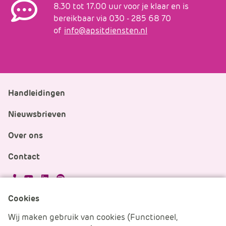
8.30 tot 17.00 uur voor je klaar en is
bereikbaar via 030 - 285 68 70
of
info@apsitdiensten.nl
Handleidingen
Nieuwsbrieven
Over ons
Contact
APS.Features.Social.YoutubeText
APS.Features.Social.LinkedInText
Spotify
Cookies
Cookies beheren
Wij maken gebruik van cookies (Functioneel,