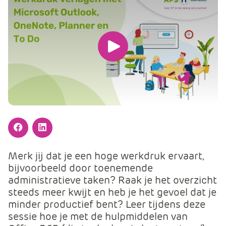
m
e
r
c
Speel
e
.
de
C
video
a
r
af
t
.
Facebook
LinkedIn
C
a
Merk jij dat je een hoge werkdruk ervaart,
r
bijvoorbeeld door toenemende
t
administratieve taken? Raak je het overzicht
T
steeds meer kwijt en heb je het gevoel dat je
i
minder productief bent? Leer tijdens deze
t
sessie hoe je met de hulpmiddelen van
l