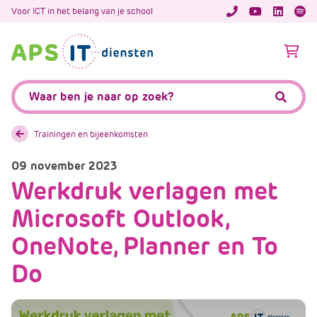
A
Voor ICT in het belang van je school
APS.Features.So
APS.Featur
Spoti
P
S
A
.
p
S
s
Zoeken:
k
.
Zoeke
i
F
p
e
Trainingen en bijeenkomsten
L
a
i
09 november 2023
t
n
Werkdruk verlagen met
u
k
r
Microsoft Outlook,
T
e
e
s
OneNote, Planner en To
x
.
Do
t
C
o
m