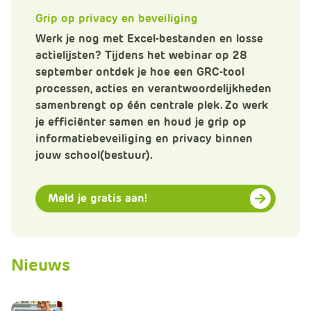
m
Grip op privacy en beveiliging
e
r
Werk je nog met Excel-bestanden en losse
c
actielijsten? Tijdens het webinar op 28
e
september ontdek je hoe een GRC-tool
.
processen, acties en verantwoordelijkheden
C
samenbrengt op één centrale plek. Zo werk
a
je efficiënter samen en houd je grip op
r
informatiebeveiliging en privacy binnen
t
jouw school(bestuur).
.
C
Meld je gratis aan!
a
r
t
T
Nieuws
i
t
l