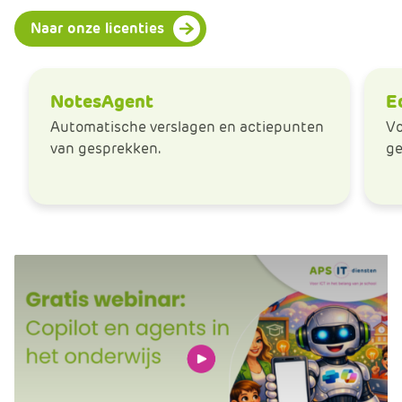
Naar onze licenties
NotesAgent
E
Automatische verslagen en actiepunten
Vo
van gesprekken.
ge