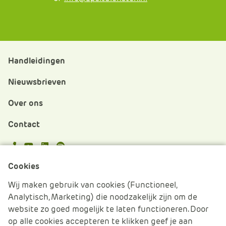
Handleidingen
Nieuwsbrieven
Over ons
Contact
APS.Features.Social.YoutubeText
APS.Features.Social.LinkedInText
Spotify
Cookies
Cookies beheren
Wij maken gebruik van cookies (Functioneel,
Analytisch, Marketing) die noodzakelijk zijn om de
Cookie verklaring
website zo goed mogelijk te laten functioneren. Door
op alle cookies accepteren te klikken geef je aan
Algemene voorwaarden