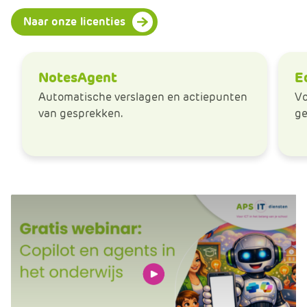
Naar onze licenties
NotesAgent
E
Automatische verslagen en actiepunten
Vo
van gesprekken.
ge