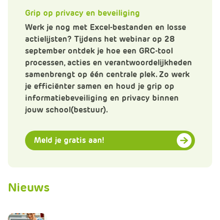
m
Grip op privacy en beveiliging
e
r
Werk je nog met Excel-bestanden en losse
c
actielijsten? Tijdens het webinar op 28
e
september ontdek je hoe een GRC-tool
.
processen, acties en verantwoordelijkheden
C
samenbrengt op één centrale plek. Zo werk
a
je efficiënter samen en houd je grip op
r
informatiebeveiliging en privacy binnen
t
jouw school(bestuur).
.
C
Meld je gratis aan!
a
r
t
T
Nieuws
i
t
l