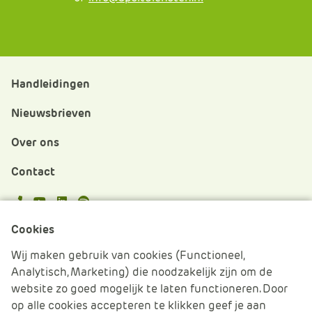
Handleidingen
Nieuwsbrieven
Over ons
Contact
APS.Features.Social.YoutubeText
APS.Features.Social.LinkedInText
Spotify
Cookies
Cookies beheren
Wij maken gebruik van cookies (Functioneel,
Analytisch, Marketing) die noodzakelijk zijn om de
Cookie verklaring
website zo goed mogelijk te laten functioneren. Door
op alle cookies accepteren te klikken geef je aan
Algemene voorwaarden