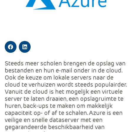
m
e
r
c
e
.
C
Facebook
LinkedIn
a
r
Steeds meer scholen brengen de opslag van
t
bestanden en hun e-mail onder in de cloud.
.
Ook de keuze om lokale servers naar de
C
cloud te verhuizen wordt steeds populairder.
a
Vanuit de cloud is het mogelijk een virtuele
r
server te laten draaien, een opslagruimte te
t
huren, back-ups te maken om makkelijk
T
capaciteit op- of af te schalen. Azure is een
i
veilige en snelle dataserver met een
t
gegarandeerde beschikbaarheid van
l