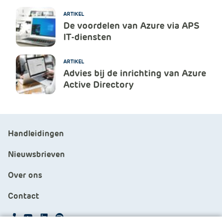
ARTIKEL
De voordelen van Azure via APS
IT-diensten
ARTIKEL
Advies bij de inrichting van Azure
Active Directory
Handleidingen
Nieuwsbrieven
Over ons
Contact
APS.Features.Social.YoutubeText
APS.Features.Social.LinkedInText
Spotify