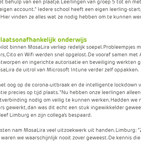
t behulp van een plaatje. Leerlingen van groep 5 tot en me
eigen account.” Iedere school heeft een eigen leerling-star
 Hier vinden ze alles wat ze nodig hebben om te kunnen wer
plaatsonafhankelijk onderwijs
ilot binnen MosaLira verliep redelijk soepel. Probleempjes 
ers, Cito en Wifi werden snel opgelost. De vooraf samen met 
tworpen en ingerichte autorisatie en beveiliging werkten g
saLira de uitrol van Microsoft Intune verder zelf oppakken.
et oog op de corona-uitbraak en de intelligente lockdown 
ie precies op tijd plaats. “Nu hebben onze leerlingen allee
tverbinding nodig om veilig te kunnen werken. Hadden we 
ers gewerkt, dan was dit echt een stuk ingewikkelder gewee
leef Limburg en zijn collega’s bespaard.
sten nam MosaLira veel uitzoekwerk uit handen. Limburg: 
 waren we waarschijnlijk nooit zover geweest. De kennis die