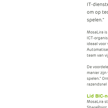
IT-dienst
om op te
spelen.”
MosaLira is
ICT-organis
ideaal voor
Automatiser
team van vi
De voordele
manier zijn
spelen.” On
razendsnel 
Lid BIC-
MosaLira st
SharePoint.