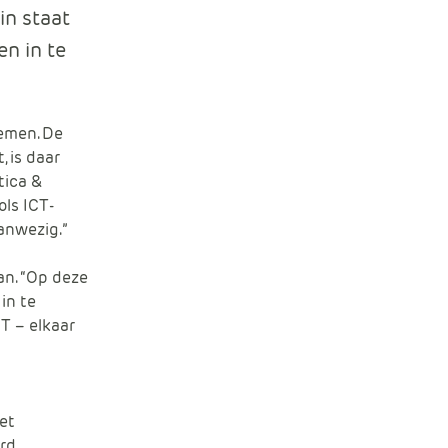
e
in staat
n in te
nemen. De
, is daar
tica &
ls ICT-
aanwezig.”
an. “Op deze
in te
T – elkaar
et
erd