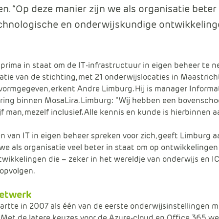
en. “Op deze manier zijn we als organisatie beter 
chnologische en onderwijskundige ontwikkelinge
 prima in staat om de IT-infrastructuur in eigen beheer te 
atie van de stichting, met 21 onderwijslocaties in Maastricht
 vormgegeven, erkent Andre Limburg. Hij is manager Informa
ing binnen MosaLira. Limburg: “Wij hebben een bovenschoo
jf man, mezelf inclusief. Alle kennis en kunde is hierbinnen 
n van IT in eigen beheer spreken voor zich, geeft Limburg a
 we als organisatie veel beter in staat om op ontwikkelingen 
twikkelingen die – zeker in het wereldje van onderwijs en IC
opvolgen.
netwerk
artte in 2007 als één van de eerste onderwijsinstellingen m
 Met de latere keuzes voor de Azure-cloud en Office 365 w