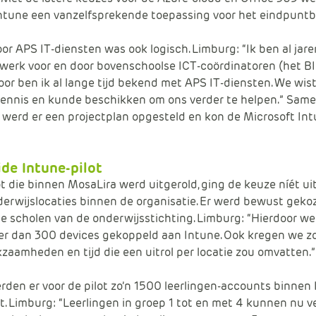
ntune een vanzelfsprekende toepassing voor het eindpuntb
or APS IT-diensten was ook logisch. Limburg: “Ik ben al jare
werk voor en door bovenschoolse ICT-coördinatoren (het B
door ben ik al lange tijd bekend met APS IT-diensten. We wis
 kennis en kunde beschikken om ons verder te helpen.” Sa
 werd er een projectplan opgesteld en kon de Microsoft Int
de Intune-pilot
ot die binnen MosaLira werd uitgerold, ging de keuze níét ui
derwijslocaties binnen de organisatie. Er werd bewust geko
te scholen van de onderwijsstichting. Limburg: “Hierdoor w
r dan 300 devices gekoppeld aan Intune. Ook kregen we zo
zaamheden en tijd die een uitrol per locatie zou omvatten.”
erden er voor de pilot zo’n 1500 leerlingen-accounts binnen
 Limburg: “Leerlingen in groep 1 tot en met 4 kunnen nu ve