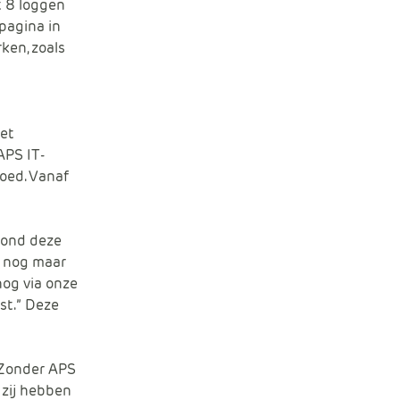
t 8 loggen
tpagina in
ken, zoals
met
APS IT-
oed. Vanaf
vond deze
n nog maar
nog via onze
st.” Deze
“Zonder APS
 zij hebben