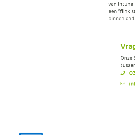
van Intune 
een “flink 
binnen onde
Vra
Onze S
tussen
0
in