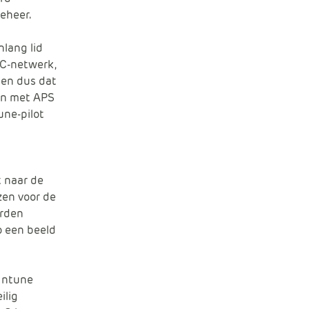
eheer.
nlang lid
IC-netwerk,
ten dus dat
men met APS
une-pilot
t naar de
zen voor de
erden
 een beeld
 Intune
ilig