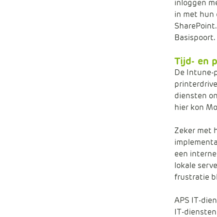
inloggen me
in met hun 
SharePoint.
Basispoort.
Tijd- en 
De Intune-p
printerdriv
diensten on
hier kon Mo
Zeker met h
implementat
een interne
lokale serv
frustratie b
APS IT-dien
IT-diensten