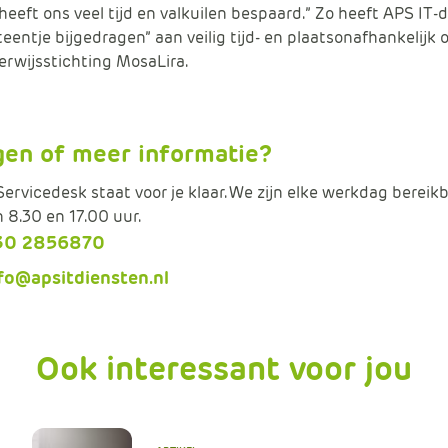
heeft ons veel tijd en valkuilen bespaard.” Zo heeft APS IT-
steentje bijgedragen” aan veilig tijd- en plaatsonafhankelijk 
rwijsstichting MosaLira.
gen of meer informatie?
ervicedesk staat voor je klaar. We zijn elke werkdag bereik
 8.30 en 17.00 uur.
30 2856870
fo@apsitdiensten.nl
Ook interessant voor jou