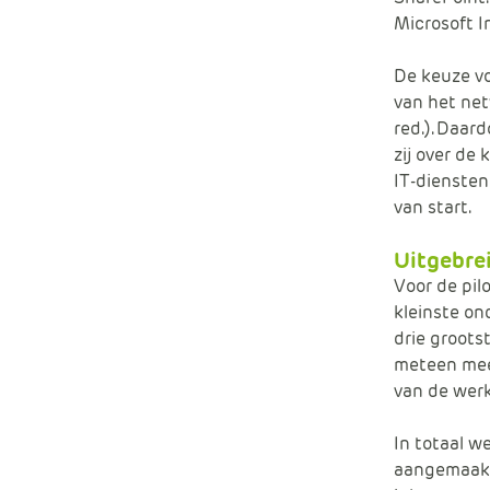
Microsoft I
De keuze vo
van het net
red.). Daar
zij over de
IT-diensten
van start.
Uitgebrei
Voor de pil
kleinste on
drie groots
meteen mee
van de werk
In totaal w
aangemaakt.