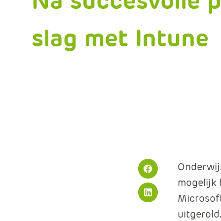
Na succesvolle p
slag met Intune
Onderwijs
Facebook
mogelijk 
Microsoft
LinkedIn
uitgerold