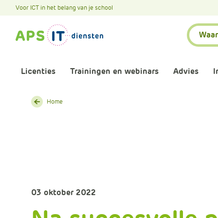
A
Voor ICT in het belang van je school
P
Zoeken:
S
.
S
k
Licenties
Trainingen en webinars
Advies
I
i
p
L
Home
Aankomende webinars
Infor
i
n
Webinars terugkijken
Bewu
k
T
Trainingen
Micr
e
x
Bijeenkomsten
Onze 
t
03 oktober 2022
Maatwerk
Onze 