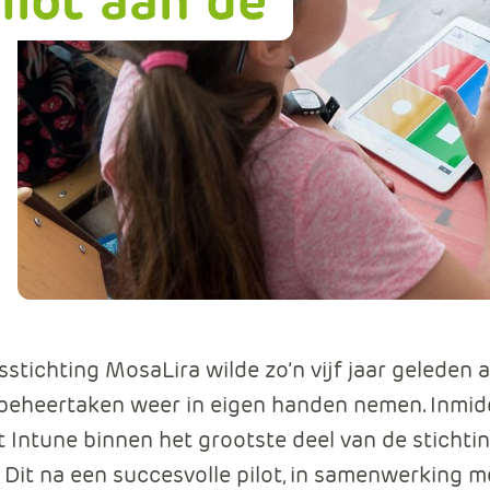
ilot aan de
Data en analyse
Beheren van de Microsoft Cloud
Digitaal ondertekenen
Werkprocessen automatiseren
stichting MosaLira wilde zo’n vijf jaar geleden a
beheertaken weer in eigen handen nemen. Inmidd
 Intune binnen het grootste deel van de stichti
. Dit na een succesvolle pilot, in samenwerking 