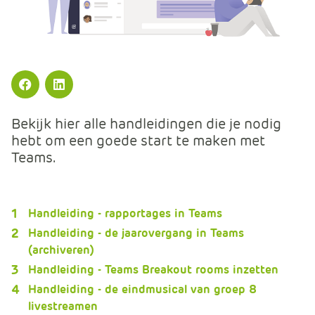
m
e
r
c
e
.
Facebook
LinkedIn
C
Bekijk hier alle handleidingen die je nodig
a
hebt om een goede start te maken met
r
Teams.
t
.
C
a
Handleiding - rapportages in Teams
r
Handleiding - de jaarovergang in Teams
t
(archiveren)
T
Handleiding - Teams Breakout rooms inzetten
i
Handleiding - de eindmusical van groep 8
t
livestreamen
l