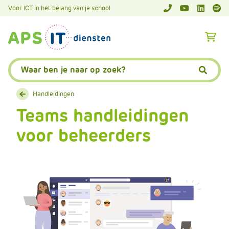
A
Voor ICT in het belang van je school
APS.Features.So
APS.Featur
Spoti
P
S
A
.
p
S
s
Zoeken:
k
.
Zoeke
i
F
p
Handleidingen
e
L
Teams handleidingen
a
i
t
voor beheerders
n
u
k
r
T
e
e
s
x
.
t
C
o
m