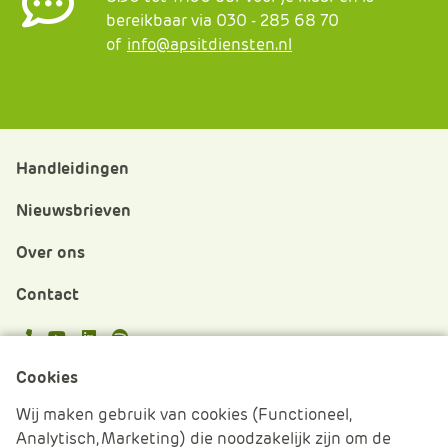
bereikbaar via 030 - 285 68 70
of
info@apsitdiensten.nl
Handleidingen
Nieuwsbrieven
Over ons
Contact
APS.Features.Social.YoutubeText
APS.Features.Social.LinkedInText
Spotify
Cookies
Cookies beheren
Wij maken gebruik van cookies (Functioneel,
Analytisch, Marketing) die noodzakelijk zijn om de