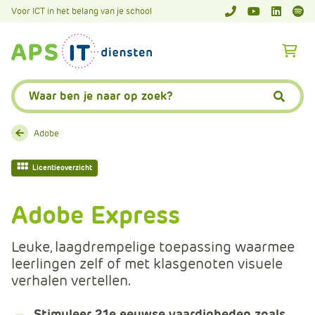
A
Voor ICT in het belang van je school
APS.Features.So
APS.Featur
Spoti
P
S
A
.
p
S
s
Zoeken:
k
.
Zoeke
i
F
p
e
Adobe
L
a
i
t
Licentieoverzicht
n
u
k
r
Adobe Express
T
e
e
s
Leuke, laagdrempelige toepassing waarmee
x
.
leerlingen zelf of met klasgenoten visuele
t
C
verhalen vertellen.
o
m
Stimuleer 21e eeuwse vaardigheden zoals