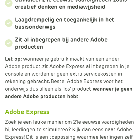
m
creatief denken en mediawijsheid
e
r
Laagdrempelig en toegankelijk in het
c
basisonderwijs
e
Zit al inbegrepen bij andere Adobe
.
producten
C
a
Let op
: wanneer je gebruik maakt van een ander
r
Adobe product, zit Adobe Express al inbegrepen in je
t
console en worden er geen extra servicekosten in
.
rekening gebracht. Bestel Adobe Express voor het
C
onderwijs dus alleen als ‘los’ product
wanneer je geen
a
andere Adobe producten hebt
!
r
t
Adobe Express
T
Zoek je een leuke manier om 21e eeuwse vaardigheden
i
bij leerlingen te stimuleren? Kijk dan eens naar Adobe
t
Express! Dit is een toepassing waarmee leerlingen zelf
l