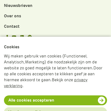
Nieuwsbrieven
Over ons
Contact
APS.Features.Social.YoutubeText
APS.Features.Social.LinkedInText
Spotify
Cookies
Cookies beheren
Wij maken gebruik van cookies (Functioneel,
Analytisch, Marketing) die noodzakelijk zijn om de
Cookie verklaring
website zo goed mogelijk te laten functioneren. Door
op alle cookies accepteren te klikken geef je aan
Algemene voorwaarden
hiermee akkoord te gaan. Bekijk onze
privacy
verklaring
.
Disclaimer & Privacy
© 2026 APS IT-diensten - Alle rechten voorbehouden
Alle cookies accepteren