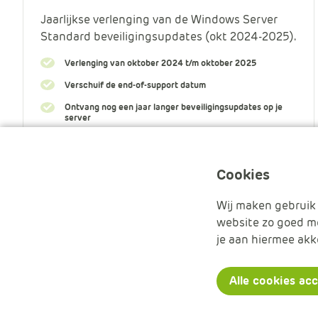
Jaarlijkse verlenging van de Windows Server
Standard beveiligingsupdates (okt 2024-2025).
Verlenging van oktober 2024 t/m oktober 2025
Verschuif de end-of-support datum
Ontvang nog een jaar langer beveiligingsupdates op je
server
Meer informatie
Cookies
Wij maken gebruik 
website zo goed mo
je aan hiermee akk
Handleidingen
Nieuwsbrieven
Over ons
Conta
Alle cookies ac
© 2026 APS IT-diensten - Alle rechten voorbehouden