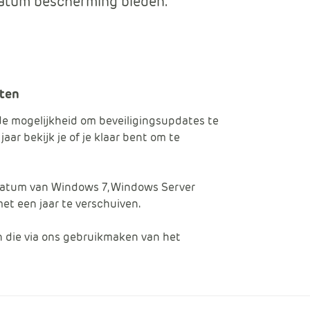
datum bescherming bieden.
Data en analyse
Beheren van de Microsoft Cloud
cten
Digitaal ondertekenen
de mogelijkheid om beveiligingsupdates te
Werkprocessen automatiseren
ar bekijk je of je klaar bent om te
 datum van Windows 7, Windows Server
t een jaar te verschuiven.
en die via ons gebruikmaken van het