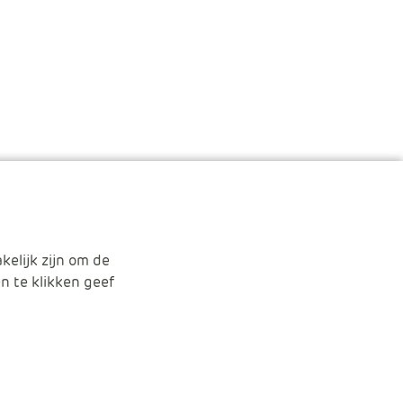
kelijk zijn om de
n te klikken geef
030-2856870
APS.Features.Socia
APS.Features.
Spotify
ring
Algemene voorwaarden
Disclaimer & Privacy