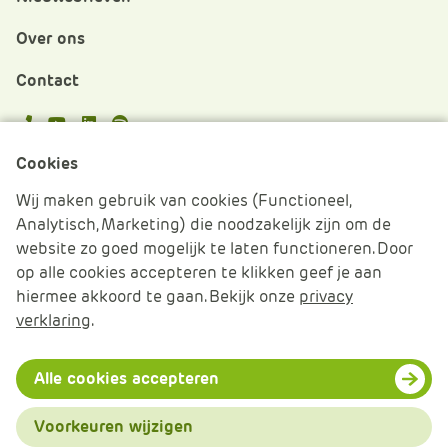
Over ons
Contact
APS.Features.Social.YoutubeText
APS.Features.Social.LinkedInText
Spotify
Cookies
Cookies beheren
Wij maken gebruik van cookies (Functioneel,
Analytisch, Marketing) die noodzakelijk zijn om de
Cookie verklaring
website zo goed mogelijk te laten functioneren. Door
op alle cookies accepteren te klikken geef je aan
Algemene voorwaarden
hiermee akkoord te gaan. Bekijk onze
privacy
verklaring
.
Disclaimer & Privacy
© 2026 APS IT-diensten - Alle rechten voorbehouden
Alle cookies accepteren
Voorkeuren wijzigen