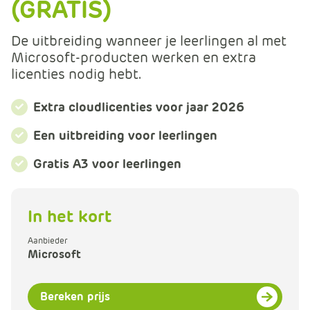
(GRATIS)
m
e
r
De uitbreiding wanneer je leerlingen al met
c
Microsoft-producten werken en extra
e
licenties nodig hebt.
.
C
Extra cloudlicenties voor jaar 2026
a
Een uitbreiding voor leerlingen
r
t
Gratis A3 voor leerlingen
.
C
a
In het kort
r
t
Aanbieder
T
Microsoft
i
t
Bereken prijs
l