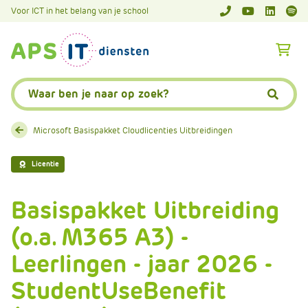
A
Voor ICT in het belang van je school
APS.Features.So
APS.Featur
Spoti
P
S
A
.
p
S
s
Zoeken:
k
.
Zoeke
i
F
p
e
Microsoft Basispakket Cloudlicenties Uitbreidingen
L
a
i
t
Licentie
n
u
k
r
Basispakket Uitbreiding
T
e
e
(o.a. M365 A3) -
s
x
.
Leerlingen - jaar 2026 -
t
C
o
StudentUseBenefit
m