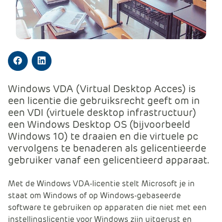
m
e
r
c
e
.
Facebook
LinkedIn
C
a
Windows VDA (Virtual Desktop Acces) is
r
een licentie die gebruiksrecht geeft om in
t
een VDI (virtuele desktop infrastructuur)
.
een Windows Desktop OS (bijvoorbeeld
C
Windows 10) te draaien en die virtuele pc
a
vervolgens te benaderen als gelicentieerde
r
gebruiker vanaf een gelicentieerd apparaat.
t
T
Met de Windows VDA-licentie stelt Microsoft je in
i
staat om Windows of op Windows-gebaseerde
t
software te gebruiken op apparaten die niet met een
l
instellingslicentie voor Windows zijn uitgerust en