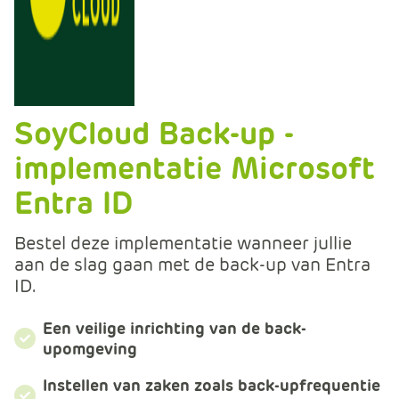
m
e
r
c
e
.
SoyCloud Back-up -
C
a
implementatie Microsoft
r
Entra ID
t
.
Bestel deze implementatie wanneer jullie
C
aan de slag gaan met de back-up van Entra
a
ID.
r
t
T
Een veilige inrichting van de back-
upomgeving
i
t
Instellen van zaken zoals back-upfrequentie
l