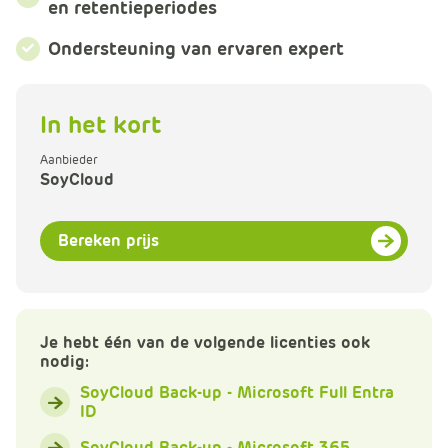
en retentieperiodes
e
Ondersteuning van ervaren expert
In het kort
Aanbieder
SoyCloud
Bereken prijs
Je hebt één van de volgende licenties ook
nodig:
SoyCloud Back-up - Microsoft Full Entra
ID
SoyCloud Back-up - Microsoft 365