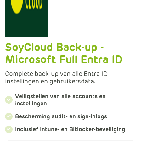
m
e
r
c
e
.
SoyCloud Back-up -
C
a
Microsoft Full Entra ID
r
t
Complete back-up van alle Entra ID-
.
instellingen en gebruikersdata.
C
a
Veiligstellen van alle accounts en
r
instellingen
t
T
Bescherming audit- en sign-inlogs
i
Inclusief Intune- en Bitlocker-beveiliging
t
l