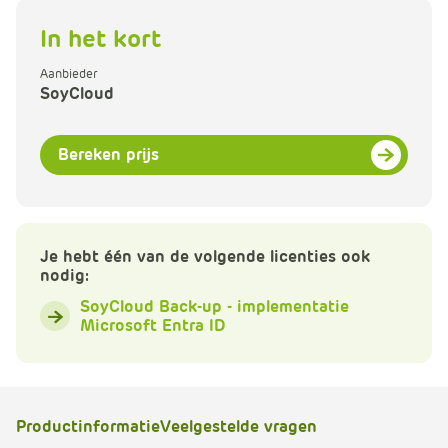
e
In het kort
Aanbieder
SoyCloud
Bereken prijs
Je hebt één van de volgende licenties ook
nodig:
SoyCloud Back-up - implementatie
Microsoft Entra ID
Productinformatie
Veelgestelde vragen