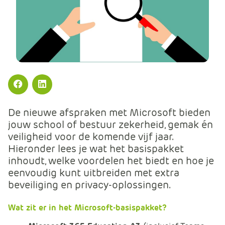
m
e
r
c
e
.
C
a
Facebook
LinkedIn
r
De nieuwe afspraken met Microsoft bieden
t
jouw school of bestuur zekerheid, gemak én
.
veiligheid voor de komende vijf jaar.
C
Hieronder lees je wat het basispakket
a
inhoudt, welke voordelen het biedt en hoe je
r
eenvoudig kunt uitbreiden met extra
t
beveiliging en privacy-oplossingen.
T
i
Wat zit er in het Microsoft-basispakket?
t
l