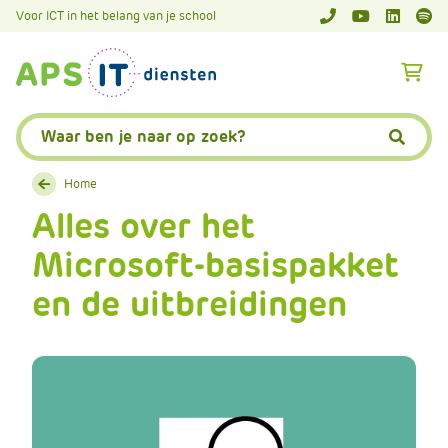
A
Voor ICT in het belang van je school
APS.Features.So
APS.Featur
Spoti
P
S
A
.
p
S
s
Zoeken:
k
.
Zoeke
i
F
p
Home
e
L
Alles over het
a
i
t
Microsoft-basispakket
n
u
k
r
en de uitbreidingen
T
e
e
s
x
.
t
C
o
m