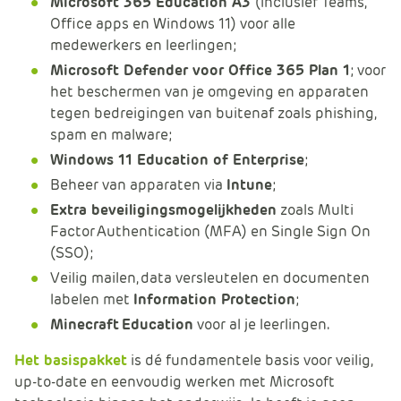
Microsoft 365 Education A3
(inclusief Teams,
e
Office apps en Windows 11) voor alle
medewerkers en leerlingen;
Microsoft Defender voor Office 365 Plan 1
; voor
het beschermen van je omgeving en apparaten
tegen bedreigingen van buitenaf zoals phishing,
spam en malware;
Windows 11 Education of Enterprise
;
Beheer van apparaten via
Intune
;
Extra beveiligingsmogelijkheden
zoals Multi
Factor Authentication (MFA) en Single Sign On
(SSO);
Veilig mailen, data versleutelen en documenten
labelen met
Information Protection
;
Minecraft Education
voor al je leerlingen.
Het basispakket
is dé fundamentele basis voor veilig,
up-to-date en eenvoudig werken met Microsoft