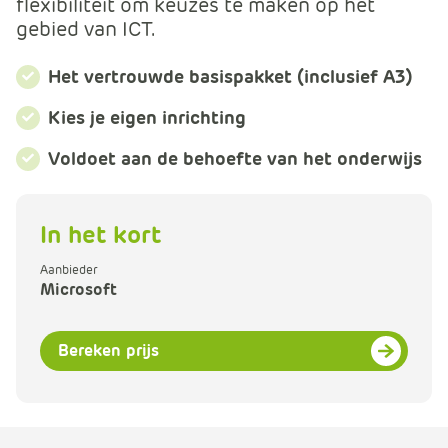
flexibiliteit om keuzes te maken op het
m
gebied van ICT.
e
r
Het vertrouwde basispakket (inclusief A3)
c
e
Kies je eigen inrichting
.
C
Voldoet aan de behoefte van het onderwijs
a
r
t
In het kort
.
C
Aanbieder
Microsoft
a
r
t
Bereken prijs
T
i
t
l