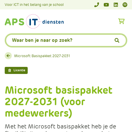
A
Voor ICT in het belang van je school
APS.Features.So
APS.Featur
Spoti
P
S
A
.
p
S
s
Zoeken:
k
.
Zoeke
i
F
p
e
Microsoft Basispakket 2027-2031
L
a
i
t
Licentie
n
u
k
r
Microsoft basispakket
T
e
e
2027-2031 (voor
s
x
.
medewerkers)
t
C
o
Met het Microsoft basispakket heb je de
m