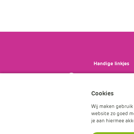
Handige linkjes
Bekijk je
licenties
veelgestelde vra
de
wijzigingsform
Cookies
Wij maken gebruik 
website zo goed mo
je aan hiermee akk
Handleidingen
Nieuwsbrieven
Over ons
Conta