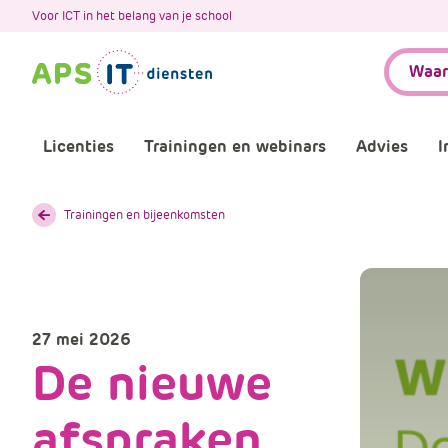
A
Voor ICT in het belang van je school
P
Zoeken:
S
.
S
k
Licenties
Trainingen en webinars
Advies
I
i
p
L
Aankomende webinars
Infor
Trainingen en bijeenkomsten
i
n
Webinars terugkijken
Bewu
k
T
Trainingen
Micr
e
27 mei 2026
x
De nieuwe
Bijeenkomsten
Onze 
t
afspraken
Maatwerk
Onze 