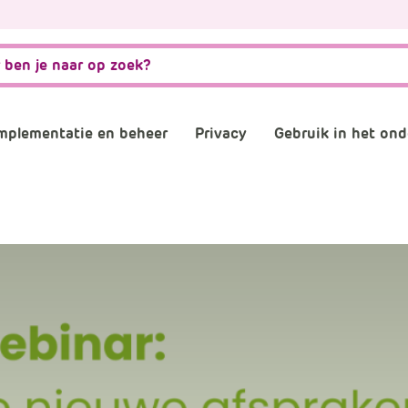
mplementatie en beheer
Privacy
Gebruik in het ond
matiebeveiliging
Governance, risk en compliance
AVG naleven
AI
stwording privacy
Normenkader IBP
Verwerkersovereenkom
Digitale gel
osoft 365 omgeving
Informatiebeveiliging
Digitaal en 
consultants
Back-up
Plannen en 
schooladviseurs
Veilig mailen
Vergaderen