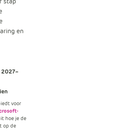
r stap
e
e
e
aring en
r 2027–
ien
iedt voor
crosoft-
t hoe je de
t op de