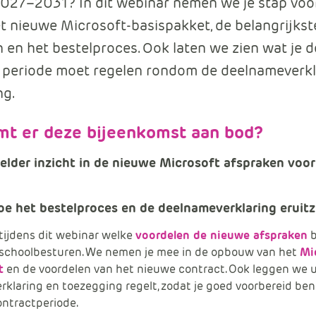
2027–2031? In dit webinar nemen we je stap voo
t nieuwe Microsoft-basispakket, de belangrijkst
 en het bestelproces. Ook laten we zien wat je d
periode moet regelen rondom de deelnameverkl
ng.
t er deze bijeenkomst aan bod?
helder inzicht in de nieuwe Microsoft afspraken voo
oe het bestelproces en de deelnameverklaring eruitz
tijdens dit webinar welke
voordelen de nieuwe afspraken
b
 schoolbesturen. We nemen je mee in de opbouw van het
Mi
t
en de voordelen van het nieuwe contract. Ook leggen we ui
klaring en toezegging regelt, zodat je goed voorbereid ben
ontractperiode.