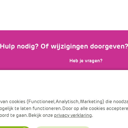
Hulp nodig? Of wijzigingen doorgeven
Heb je vragen?
, lees de
Onze
Servicedesk
staat el
gen
of ga naar
uur voor je klaar en is ber
ulieren
.
of
info@apsitdiensten.nl
van cookies (Functioneel, Analytisch, Marketing) die noodza
gelijk te laten functioneren. Door op alle cookies acceptere
oord te gaan. Bekijk onze
privacy verklaring
.
ct