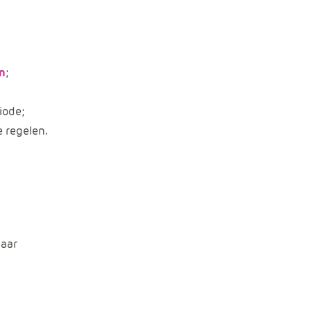
n
;
iode;
 regelen.
baar