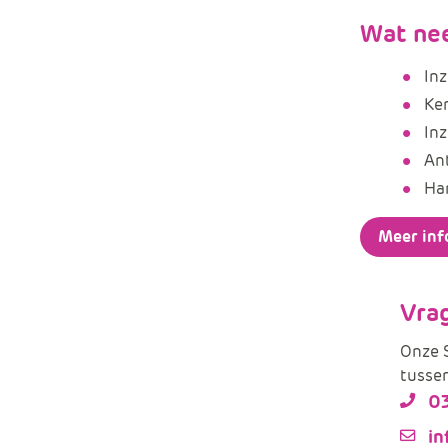
Wat ne
Inz
Ke
Inz
An
Han
Meer inf
Vra
Onze S
tussen
0
in