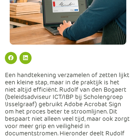
m
e
r
c
e
.
C
a
r
Facebook
LinkedIn
t
Een handtekening verzamelen of zetten lijkt
.
een kleine stap, maar in de praktijk is het
C
niet altijd efficiënt. Rudolf van den Bogaert
a
(beleidsadviseur ICT/IBP bij Scholengroep
r
IJsselgraaf) gebruikt Adobe Acrobat Sign
t
om het proces beter te stroomlijnen. Dit
T
bespaart niet alleen veel tijd, maar ook zorgt
i
voor meer grip en veiligheid in
t
documentstromen. Hieronder deelt Rudolf
l