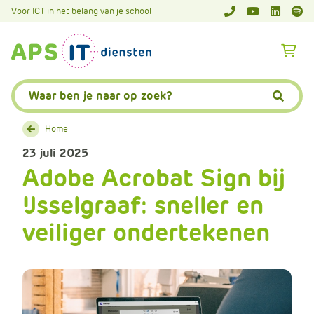
A
Voor ICT in het belang van je school
APS.Features.So
APS.Featur
Spoti
P
S
A
.
p
S
s
Zoeken:
k
.
Zoeke
i
F
p
Home
e
L
a
23 juli 2025
i
t
Adobe Acrobat Sign bij
n
u
k
IJsselgraaf: sneller en
r
T
e
veiliger ondertekenen
e
s
x
.
t
C
o
m