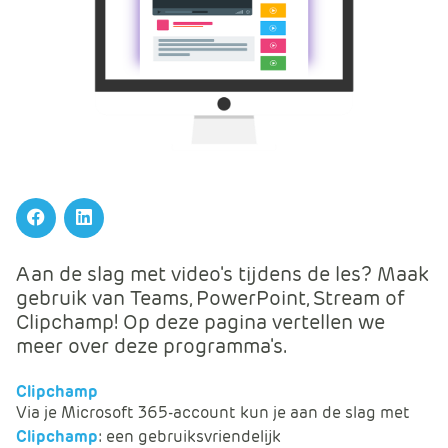
m
e
r
c
e
.
C
a
r
t
Facebook
LinkedIn
.
C
Aan de slag met video's tijdens de les? Maak
a
gebruik van Teams, PowerPoint, Stream of
r
Clipchamp! Op deze pagina vertellen we
t
meer over deze programma's.
T
i
Clipchamp
Via je Microsoft 365-account kun je aan de slag met
t
Clipchamp
: een gebruiksvriendelijk
l