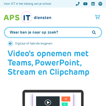
A
Voor ICT in het belang van je school
APS.Features.So
APS.Featur
Spoti
P
S
A
.
p
S
s
Zoeken:
k
.
Zoeke
i
F
p
Digitaal of hybride lesgeven
e
L
Video's opnemen met
a
i
t
Teams, PowerPoint,
n
u
k
r
Stream en Clipchamp
T
e
e
s
x
.
t
C
o
m