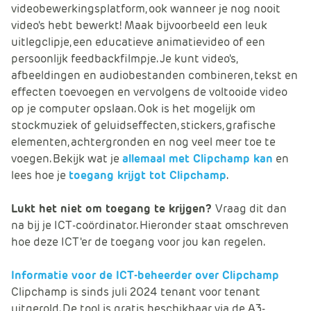
videobewerkingsplatform, ook wanneer je nog nooit
e
video's hebt bewerkt! Maak bijvoorbeeld een leuk
uitlegclipje, een educatieve animatievideo of een
persoonlijk feedbackfilmpje. Je kunt video's,
afbeeldingen en audiobestanden combineren, tekst en
effecten toevoegen en vervolgens de voltooide video
op je computer opslaan. Ook is het mogelijk om
stockmuziek of geluidseffecten, stickers, grafische
elementen, achtergronden en nog veel meer toe te
voegen. Bekijk wat je
allemaal met Clipchamp kan
en
lees hoe je
toegang krijgt tot Clipchamp
.
Lukt het niet om toegang te krijgen?
Vraag dit dan
na bij je ICT-coördinator. Hieronder staat omschreven
hoe deze ICT'er de toegang voor jou kan regelen.
Informatie voor de ICT-beheerder over Clipchamp
Clipchamp is sinds juli 2024 tenant voor tenant
uitgerold. De tool is gratis beschikbaar via de A3-