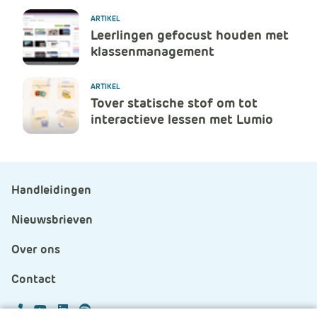
ARTIKEL
Leerlingen gefocust houden met
klassenmanagement
ARTIKEL
Tover statische stof om tot
interactieve lessen met Lumio
Handleidingen
Nieuwsbrieven
Over ons
Contact
APS.Features.Social.YoutubeText
APS.Features.Social.LinkedInText
Spotify