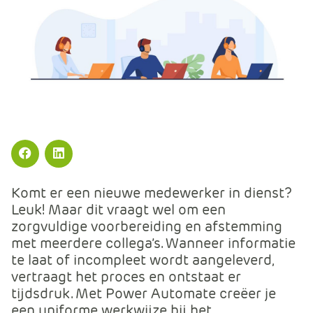
m
e
r
c
e
.
C
a
r
t
Facebook
LinkedIn
.
C
Komt er een nieuwe medewerker in dienst?
a
Leuk! Maar dit vraagt wel om een
r
zorgvuldige voorbereiding en afstemming
t
met meerdere collega’s. Wanneer informatie
T
te laat of incompleet wordt aangeleverd,
i
vertraagt het proces en ontstaat er
t
tijdsdruk. Met Power Automate creëer je
l
een uniforme werkwijze bij het