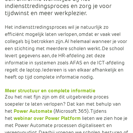
e
indiensttredingsproces en zorg je voor
tijdwinst en meer werkplezier.
Het indiensttredingsproces wil je natuurlijk zo
efficiënt mogelijk laten verlopen, omdat er vaak veel
collega’s bij betrokken zijn. Al helemaal wanneer je voor
een stichting met meerdere scholen werkt. De school
levert gegevens aan, de HR-afdeling zet deze
informatie in systemen zoals AFAS en de ICT-afdeling
regelt de laptop. Iedereen is van elkaar afhankelijk en
heeft op tijd complete informatie nodig.
Meer structuur en complete informatie
Zou het niet fijn zijn om dit uitgebreide proces
soepeler te laten verlopen? Dat kan met behulp van
het
Power Automate
(Microsoft 365). Tijdens
het
webinar over Power Platform
lieten we zien hoe je
met Power Automate processen digitaliseert en
vereenvoudigt. Daarbij vroegen we scholen, besturen of