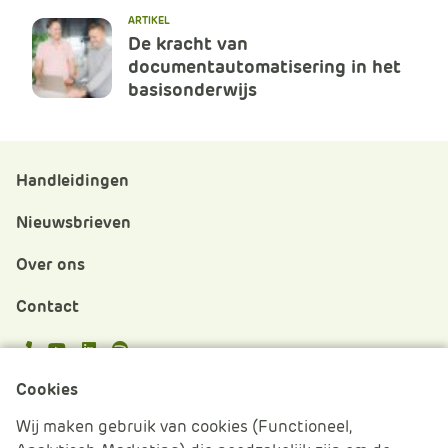
ARTIKEL
De kracht van
documentautomatisering in het
basisonderwijs
Handleidingen
Nieuwsbrieven
Over ons
Contact
APS.Features.Social.YoutubeText
APS.Features.Social.LinkedInText
Spotify
Cookies
Cookies beheren
Wij maken gebruik van cookies (Functioneel,