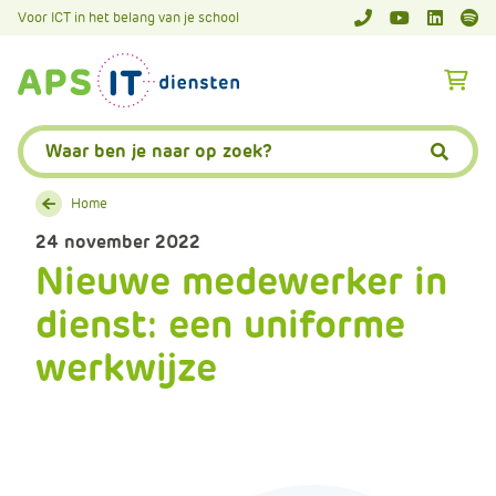
A
Voor ICT in het belang van je school
APS.Features.So
APS.Featur
Spoti
P
S
A
.
p
S
s
Zoeken:
k
.
Zoeke
i
F
p
Home
e
L
a
24 november 2022
i
t
Nieuwe medewerker in
n
u
k
dienst: een uniforme
r
T
e
werkwijze
e
s
x
.
t
C
o
m