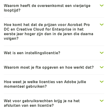
m
Waarom heeft de overeenkomst een vierjarige
e
looptijd?
r
c
Hoe komt het dat de prijzen voor Acrobat Pro
e
DC en Creative Cloud for Enterprise in het
.
eerste jaar hoger zijn dan in de jaren die daarna
C
volgen?
a
r
Wat is een instellingslicentie?
t
.
C
Waarom moet je fte opgeven en hoe werkt dat?
a
r
Hoe weet je welke licenties van Adobe jullie
t
momenteel gebruiken?
T
i
t
Wat voor gebruiksrechten krijg je na het
afsluiten van een licentie?
l