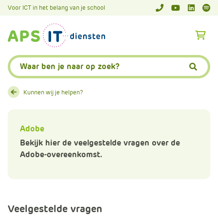
A
Voor ICT in het belang van je school
APS.Features.So
APS.Featur
Spoti
P
S
A
.
p
S
s
Zoeken:
k
.
Zoeke
i
F
p
e
Kunnen wij je helpen?
L
a
i
t
n
u
Adobe
k
r
Bekijk hier de veelgestelde vragen over de
T
e
Adobe-overeenkomst.
e
s
x
.
t
C
o
Veelgestelde vragen
m