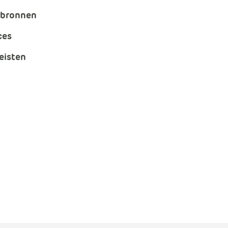
e bronnen
Data en analyse
ces
Beheren van de Microsoft Cloud
eisten
Digitaal ondertekenen
Werkprocessen automatiseren