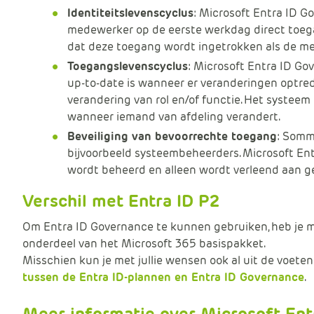
Identiteitslevenscyclus
: Microsoft Entra ID 
medewerker op de eerste werkdag direct toega
dat deze toegang wordt ingetrokken als de me
Toegangslevenscyclus
: Microsoft Entra ID Go
up-to-date is wanneer er veranderingen optred
verandering van rol en/of functie. Het systee
wanneer iemand van afdeling verandert.
Beveiliging van bevoorrechte toegang
: Somm
bijvoorbeeld systeembeheerders. Microsoft Ent
wordt beheerd en alleen wordt verleend aan g
Verschil met Entra ID P2
Om Entra ID Governance te kunnen gebruiken, heb je 
onderdeel van het Microsoft 365 basispakket.
Misschien kun je met jullie wensen ook al uit de voete
tussen de Entra ID-plannen en Entra ID Governance
.
Meer informatie over Microsoft Ent