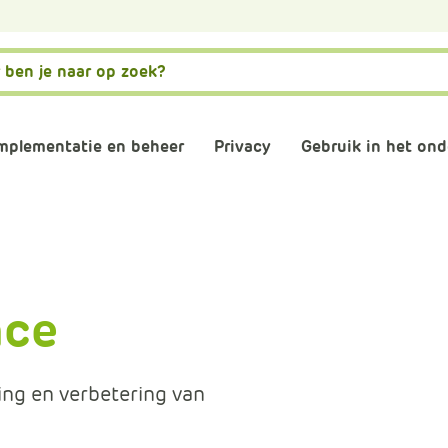
mplementatie en beheer
Privacy
Gebruik in het ond
matiebeveiliging
Governance, risk en compliance
AVG naleven
AI
stwording privacy
Normenkader IBP
Verwerkersovereenkom
Digitale gel
nce
osoft 365 omgeving
Informatiebeveiliging
Digitaal en 
consultants
Back-up
Plannen en 
ing en verbetering van
schooladviseurs
Veilig mailen
Vergaderen