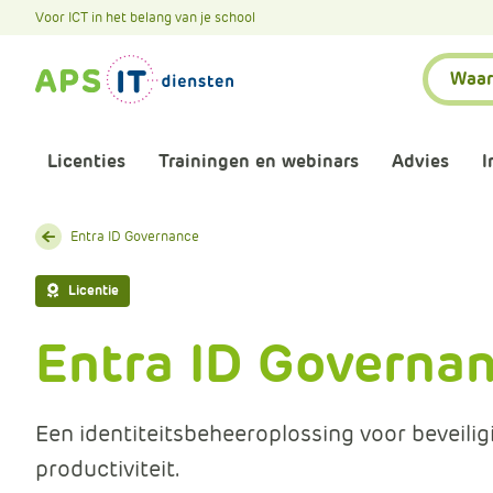
A
Voor ICT in het belang van je school
P
Zoeken:
S
.
S
k
Licenties
Trainingen en webinars
Advies
I
i
p
L
Aankomende webinars
Infor
Entra ID Governance
i
n
Webinars terugkijken
Bewu
Licentie
k
T
Entra ID Governa
Trainingen
Micr
e
x
Bijeenkomsten
Onze 
t
Een identiteitsbeheeroplossing voor beveilig
productiviteit.
Maatwerk
Onze 