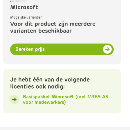
Aanbieder
m
Microsoft
Klachtenformulier
e
r
Mogelijke varianten
c
Voor dit product zijn meerdere
Nieuwsbrieven
e
varianten beschikbaar
.
Over ons
C
Bereken prijs
a
BIC-netwerk
r
t
.
C
Je hebt één van de volgende
a
licenties ook nodig:
r
Basispakket Microsoft (incl. M365 A3
t
voor medewerkers)
T
i
t
l