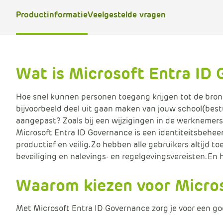
Productinformatie
Veelgestelde vragen
B
e
r
e
Wat is Microsoft Entra ID
k
e
n
Hoe snel kunnen personen toegang krijgen tot de bro
p
bijvoorbeeld deel uit gaan maken van jouw school(bestu
ri
aangepast? Zoals bij een wijzigingen in de werknemers
j
Microsoft Entra ID Governance is een identiteitsbeheero
s
productief en veilig. Zo hebben alle gebruikers altijd 
beveiliging en nalevings- en regelgevingsvereisten. En
Waarom kiezen voor Micro
Met Microsoft Entra ID Governance zorg je voor een g