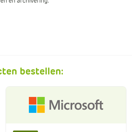
den en archivering.
Data en analyse
Beheren van de Microsoft Cloud
Digitaal ondertekenen
Werkprocessen automatiseren
ten bestellen: