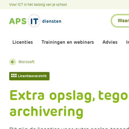
A
Voor ICT in het belang van je school
P
Zoeken:
S
.
S
k
Licenties
Trainingen en webinars
Advies
I
i
p
L
Aankomende webinars
Infor
Microsoft
i
n
Webinars terugkijken
Bewu
Licentieoverzicht
k
T
Extra opslag, teg
Trainingen
Micr
e
x
archivering
Bijeenkomsten
Onze 
t
Maatwerk
Onze 