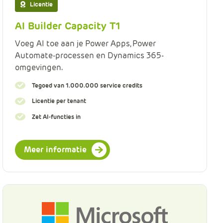
Licentie
e
AI Builder Capacity T1
Voeg AI toe aan je Power Apps, Power
Automate-processen en Dynamics 365-
omgevingen.
Tegoed van 1.000.000 service credits
Licentie per tenant
Zet AI-functies in
Meer informatie