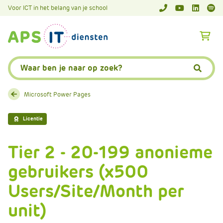
A
Voor ICT in het belang van je school
APS.Features.So
APS.Featur
Spoti
P
S
A
.
p
S
s
Zoeken:
k
.
Zoeke
i
F
p
e
Microsoft Power Pages
L
a
i
t
Licentie
n
u
k
r
Tier 2 - 20-199 anonieme
T
e
e
gebruikers (x500
s
x
.
Users/Site/Month per
t
C
o
unit)
m