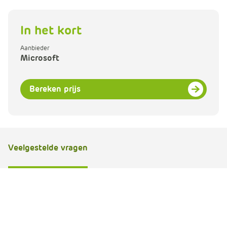
m
e
In het kort
r
c
Aanbieder
e
Microsoft
.
C
a
Bereken prijs
r
t
.
C
Veelgestelde vragen
a
r
t
T
i
t
l