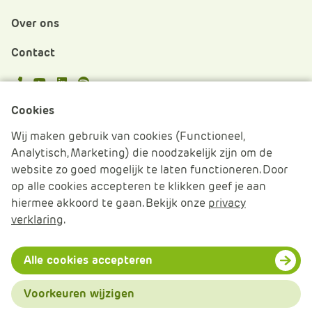
Over ons
Contact
APS.Features.Social.YoutubeText
APS.Features.Social.LinkedInText
Spotify
Cookies
Cookies beheren
Wij maken gebruik van cookies (Functioneel,
Analytisch, Marketing) die noodzakelijk zijn om de
Cookie verklaring
website zo goed mogelijk te laten functioneren. Door
op alle cookies accepteren te klikken geef je aan
Algemene voorwaarden
hiermee akkoord te gaan. Bekijk onze
privacy
verklaring
.
Disclaimer & Privacy
© 2026 APS IT-diensten - Alle rechten voorbehouden
Alle cookies accepteren
Voorkeuren wijzigen
Menu