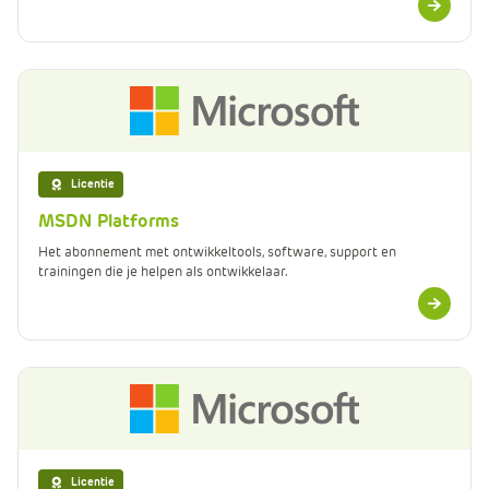
e
informatie
Licentie
MSDN Platforms
Het abonnement met ontwikkeltools, software, support en
trainingen die je helpen als ontwikkelaar.
Meer
informatie
Licentie