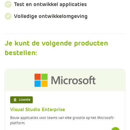
m
Test en ontwikkel applicaties
e
Volledige ontwikkelomgeving
r
c
e
.
Je kunt de volgende producten
C
a
bestellen:
r
t
.
C
a
r
t
Licentie
T
Visual Studio Enterprise
i
Bouw applicaties voor teams van elke grootte op het Microsoft-
t
platform.
l
Meer