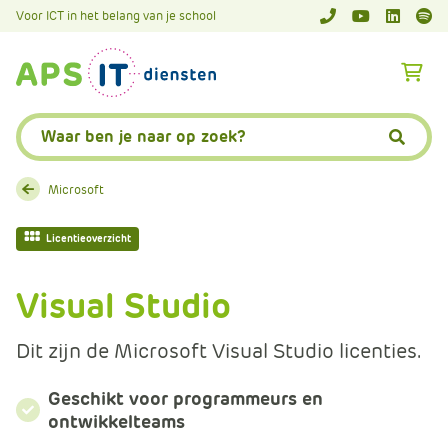
A
Voor ICT in het belang van je school
APS.Features.So
APS.Featur
Spoti
P
S
A
.
p
S
s
Zoeken:
k
.
Zoeke
i
F
p
e
Microsoft
L
a
i
t
Licentieoverzicht
n
u
k
r
Visual Studio
T
e
e
s
Dit zijn de Microsoft Visual Studio licenties.
x
.
t
C
Geschikt voor programmeurs en
o
ontwikkelteams
m