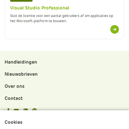
Visual Studio Professional
Sluit de licentie voor een aantal gebruikers af om applicaties op
het Microsoft-platform te bouwen.
Meer
informatie
Handleidingen
Nieuwsbrieven
Over ons
Contact
APS.Features.Social.YoutubeText
APS.Features.Social.LinkedInText
Spotify
Cookies