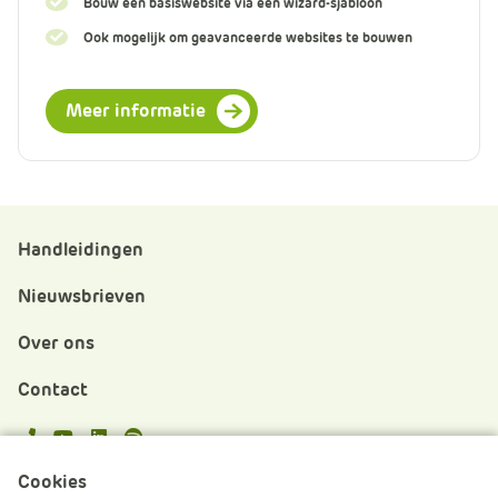
Bouw een basiswebsite via een wizard-sjabloon
Ook mogelijk om geavanceerde websites te bouwen
Meer informatie
Handleidingen
Nieuwsbrieven
Over ons
Contact
APS.Features.Social.YoutubeText
APS.Features.Social.LinkedInText
Spotify
Cookies