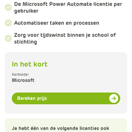
m
De Microsoft Power Automate licentie per
e
gebruiker
r
Automatiseer taken en processen
c
e
Zorg voor tijdswinst binnen je school of
.
stichting
C
a
r
In het kort
t
.
Aanbieder
C
Microsoft
a
r
Bereken prijs
t
T
i
t
Je hebt één van de volgende licenties ook
l