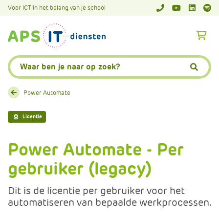
A
Voor ICT in het belang van je school
APS.Features.So
APS.Featur
Spoti
P
S
A
.
p
S
s
Zoeken:
k
.
Zoeke
i
F
p
e
Power Automate
L
a
i
t
Licentie
n
u
k
r
Power Automate - Per
T
e
e
gebruiker (legacy)
s
x
.
t
C
Dit is de licentie per gebruiker voor het
o
automatiseren van bepaalde werkprocessen.
m