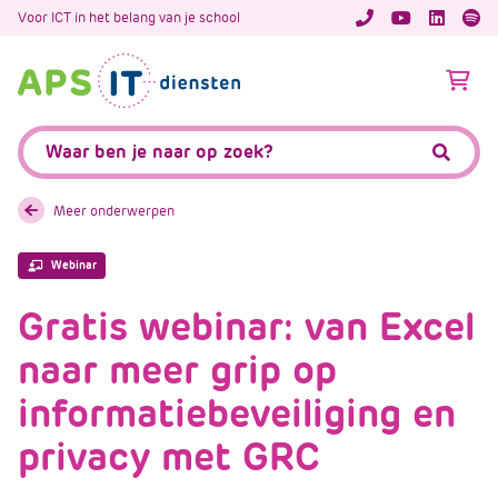
A
Voor ICT in het belang van je school
APS.Features.So
APS.Featur
Spoti
P
S
A
.
p
S
s
Zoeken:
k
.
Zoeke
i
F
p
e
Meer onderwerpen
L
a
i
t
Webinar
n
u
k
Gratis webinar: van Excel
r
T
e
naar meer grip op
e
s
x
.
informatiebeveiliging en
t
C
privacy met GRC
o
m