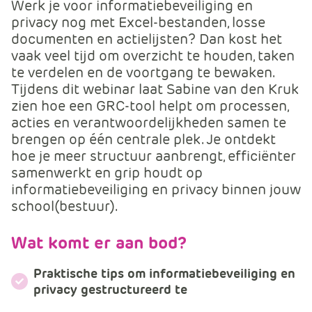
Werk je voor informatiebeveiliging en
m
privacy nog met Excel-bestanden, losse
e
documenten en actielijsten? Dan kost het
r
vaak veel tijd om overzicht te houden, taken
c
te verdelen en de voortgang te bewaken.
e
Tijdens dit webinar laat Sabine van den Kruk
.
zien hoe een GRC-tool helpt om processen,
C
acties en verantwoordelijkheden samen te
a
brengen op één centrale plek. Je ontdekt
r
hoe je meer structuur aanbrengt, efficiënter
t
samenwerkt en grip houdt op
.
informatiebeveiliging en privacy binnen jouw
C
school(bestuur).
a
r
t
Wat komt er aan bod?
T
i
Praktische tips om informatiebeveiliging en
privacy gestructureerd te
t
l