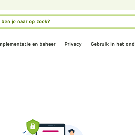
mplementatie en beheer
Privacy
Gebruik in het ond
matiebeveiliging
Governance, risk en compliance
AVG naleven
AI
stwording privacy
Normenkader IBP
Verwerkersovereenkom
Digitale gel
osoft 365 omgeving
Informatiebeveiliging
Digitaal en 
consultants
Back-up
Plannen en 
schooladviseurs
Veilig mailen
Vergaderen