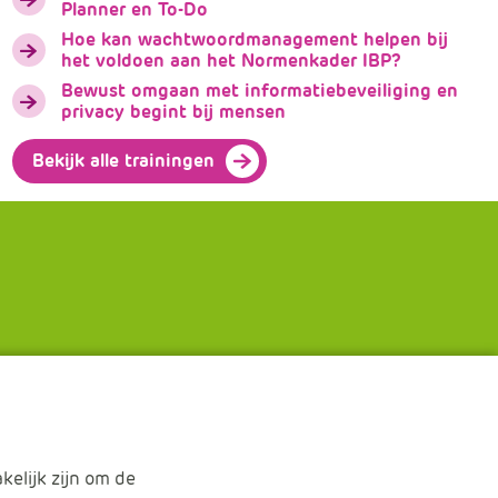
Planner en To-Do
Hoe kan wachtwoordmanagement helpen bij
het voldoen aan het Normenkader IBP?
Bewust omgaan met informatiebeveiliging en
privacy begint bij mensen
Bekijk alle trainingen
?
ke werkdag van 8.30 tot 17.00
eikbaar via 030 - 285 68 70
kelijk zijn om de