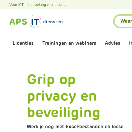
A
Voor ICT in het belang van je school
P
Zoeken:
S
.
S
k
Licenties
Trainingen en webinars
Advies
I
i
p
L
Aankomende webinars
Infor
i
Grip op
n
Webinars terugkijken
Bewu
k
T
privacy en
Trainingen
Micr
e
x
beveiliging
Bijeenkomsten
Onze 
t
Maatwerk
Onze 
Werk je nog met Excel-bestanden en losse