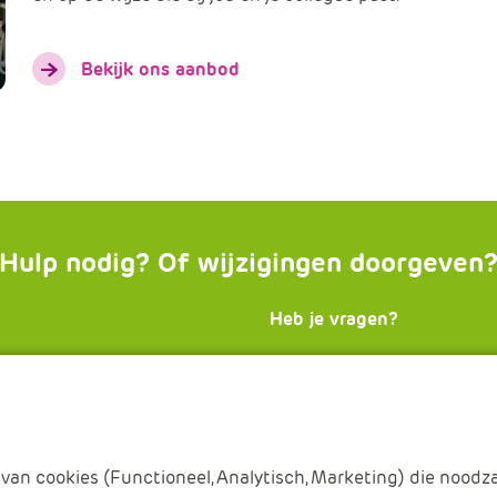
Bekijk ons aanbod
Hulp nodig? Of wijzigingen doorgeven
Heb je vragen?
, lees de
Onze
Servicedesk
staat el
gen
of ga naar
uur voor je klaar en is ber
ulieren
.
of
info@apsitdiensten.nl
van cookies (Functioneel, Analytisch, Marketing) die noodza