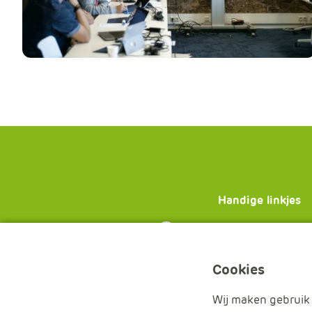
Handige linkjes
Bekijk je
licenties
veelgestelde vra
de
wijzigingsform
Cookies
Wij maken gebruik 