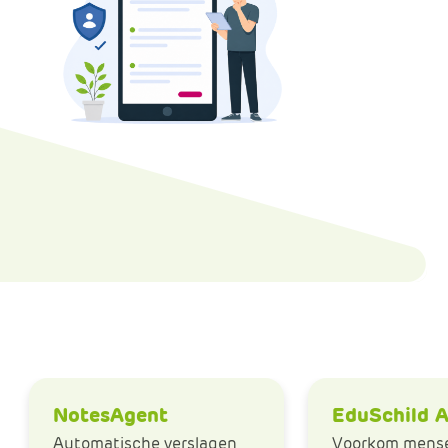
Data en analyse
Beheren van de Microsoft Cloud
Digitaal ondertekenen
Werkprocessen automatiseren
NotesAgent
EduSchild A
Automatische verslagen
Voorkom mensel