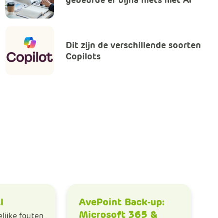
m
Klachtenformulier
e
r
c
Nieuwsbrieven
Dit zijn de verschillende soorten
e
Copilots
.
Over ons
C
a
BIC-netwerk
r
t
.
C
a
r
t
T
i
I
AvePoint Back-up:
t
Microsoft 365 &
l
ijke fouten