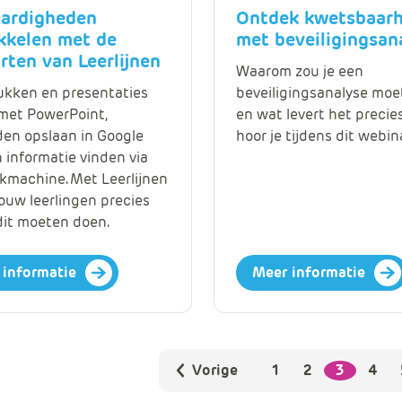
aardigheden
Ontdek kwetsbaar
kkelen met de
met beveiligingsan
rten van Leerlijnen
Waarom zou je een
kken en presentaties
beveiligingsanalyse mo
et PowerPoint,
en wat levert het precie
en opslaan in Google
hoor je tijdens dit webina
n informatie vinden via
kmachine. Met Leerlijnen
ouw leerlingen precies
dit moeten doen.
 informatie
Meer informatie
Vorige
1
2
3
4