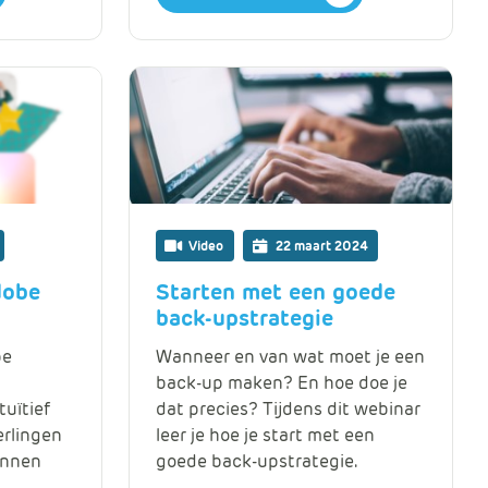
e
Video
22 maart 2024
dobe
Starten met een goede
back-upstrategie
be
Wanneer en van wat moet je een
back-up maken? En hoe doe je
tuïtief
dat precies? Tijdens dit webinar
erlingen
leer je hoe je start met een
unnen
goede back-upstrategie.