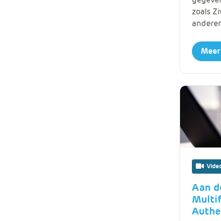
zoals Z
anderen
Meer
Vide
Aan d
Multi
Authe