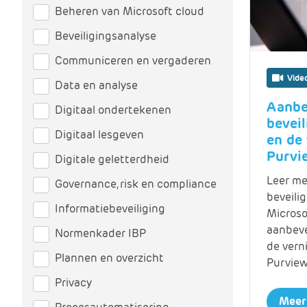
Beheren van Microsoft cloud
Beveiligingsanalyse
Communiceren en vergaderen
Vide
Data en analyse
Aanbe
Digitaal ondertekenen
beveil
Digitaal lesgeven
en de
Purvi
Digitale geletterdheid
Leer me
Governance, risk en compliance
beveili
Informatiebeveiliging
Microso
aanbeve
Normenkader IBP
de vern
Plannen en overzicht
Purview
Privacy
Meer