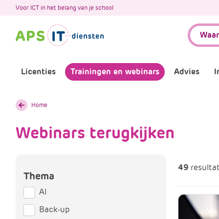
A
Voor ICT in het belang van je school
P
Zoeken:
S
.
S
k
Licenties
Trainingen en webinars
Advies
I
i
p
L
Aankomende webinars
Infor
Home
i
n
Webinars terugkijken
Webinars terugkijken
Bewu
k
T
Trainingen
Micr
e
49
resulta
x
Thema
Bijeenkomsten
Onze 
t
AI
Maatwerk
Onze 
Back-up