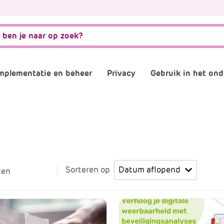
mplementatie en beheer
Privacy
Gebruik in het ond
matiebeveiliging
Governance, risk en compliance
AVG naleven
AI
stwording privacy
Normenkader IBP
Verwerkersovereenkom
Digitale gel
osoft 365 omgeving
Informatiebeveiliging
Digitaal en 
Filter
Sorteren op
ten
consultants
Back-up
Plannen en 
schooladviseurs
Veilig mailen
Vergaderen