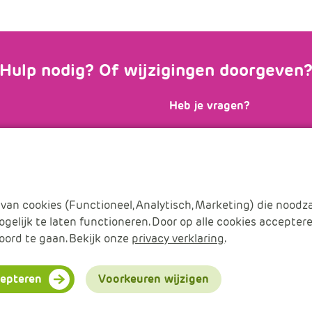
Hulp nodig? Of wijzigingen doorgeven
Heb je vragen?
, lees de
Onze
Servicedesk
staat el
gen
of ga naar
uur voor je klaar en is ber
ulieren
.
of
info@apsitdiensten.nl
van cookies (Functioneel, Analytisch, Marketing) die noodza
gelijk te laten functioneren. Door op alle cookies acceptere
oord te gaan. Bekijk onze
privacy verklaring
.
ct
cepteren
Voorkeuren wijzigen
Cookies beheren
Cookie verkla