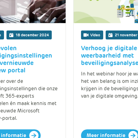
Data en analyse
Beheren van de Microsoft Cloud
o
18 december 2024
Video
21 november
Digitaal ondertekenen
volen
Verhoog je digitale
igingsinstellingen
weerbaarheid met
Werkprocessen automatiseren
 vernieuwde
beveiligingsanalys
ew portal
In het webinar hoor je 
er over de
het van belang is om inz
gingsinstellingen die onze
krijgen in de beveiligings
ft 365-experts
van je digitale omgeving
len én maak kennis met
ieuwde Microsoft
-portal.
 informatie
Meer informatie