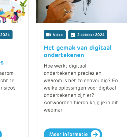
m
Klachtenformulier
e
r
c
Nieuwsbrieven
e
 2024
Video
2 oktober 2024
.
Over ons
C
Het gemak van digitaal
a
ondertekenen
BIC-netwerk
r
es
Hoe werkt digitaal
t
waarom
ondertekenen precies en
.
icht te
waarom is het zo eenvoudig? En
C
risico’s
welke oplossingen voor digitaal
a
.
ondertekenen zijn er?
r
Antwoorden hierop krijg je in dit
t
webinar!
T
i
t
l
Meer informatie