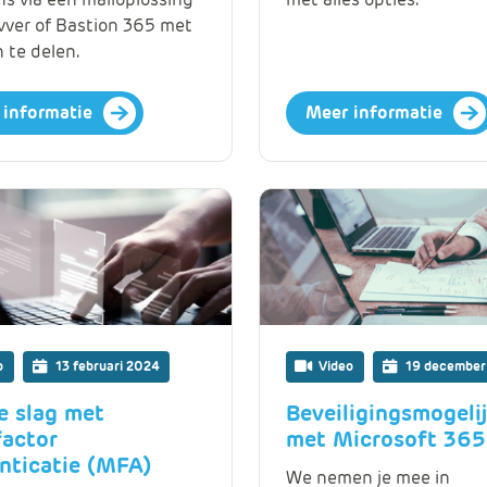
ivver of Bastion 365 met
 te delen.
 informatie
Meer informatie
o
13 februari 2024
Video
19 december
e slag met
Beveiligingsmogeli
factor
met Microsoft 365
nticatie (MFA)
We nemen je mee in