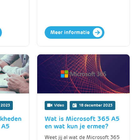
Meer informatie
 2023
Video
18 december 2023
jkheden
Wat is Microsoft 365 A5
 A5
en wat kun je ermee?
Weet jij al wat de Microsoft 365