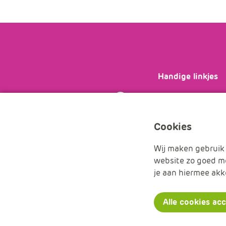
Handige linkjes
Bekijk je
licenties
veelgestelde vra
de
wijzigingsform
Cookies
Wij maken gebruik 
website zo goed mo
je aan hiermee akk
Handleidingen
Nieuwsbrieven
Over ons
Conta
Alle cookies ac
© 2026 APS IT-diensten - Alle rechten voorbehouden