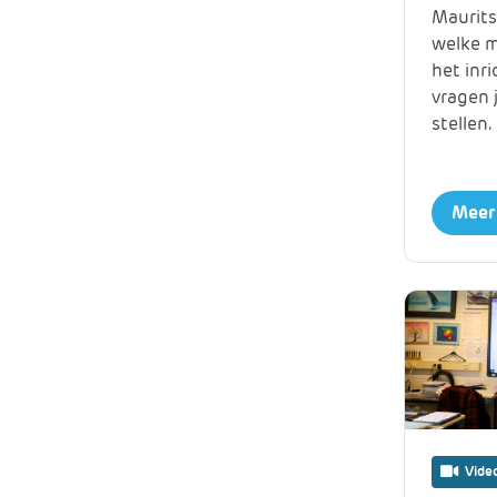
Maurits
welke m
het inr
vragen 
stellen.
Meer
Vide