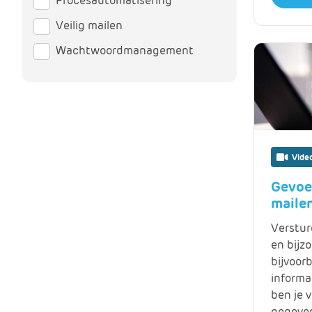
Procesautomatisering
Veilig mailen
Wachtwoordmanagement
Vide
Gevoe
maile
Verstur
en bijz
bijvoor
informa
ben je 
gegeven