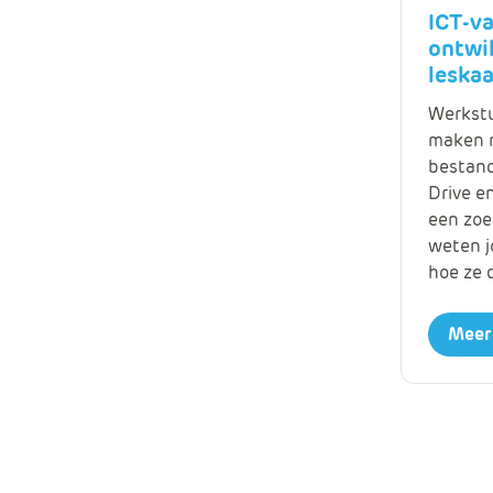
ICT-v
ontwi
leskaa
Werkstu
maken m
bestand
Drive e
een zoe
weten j
hoe ze 
Meer