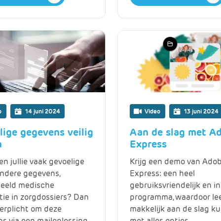
o
14 juni 2024
Video
13 juni 2024
lige gegevens veilig
Aan de slag met A
n
Express
en jullie vaak gevoelige
Krijg een demo van Ado
ondere gegevens,
Express: een heel
beeld medische
gebruiksvriendelijk en in
tie in zorgdossiers? Dan
programma, waardoor le
verplicht om deze
makkelijk aan de slag k
s via een mailoplossing
met alles opties.